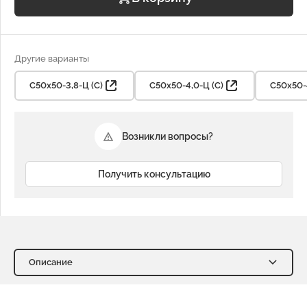
Другие варианты
С50х50-3,8-Ц (С)
С50х50-4,0-Ц (С)
С50х50-4
Возникли вопросы?
Получить консультацию
Описание
Описание
Характеристики