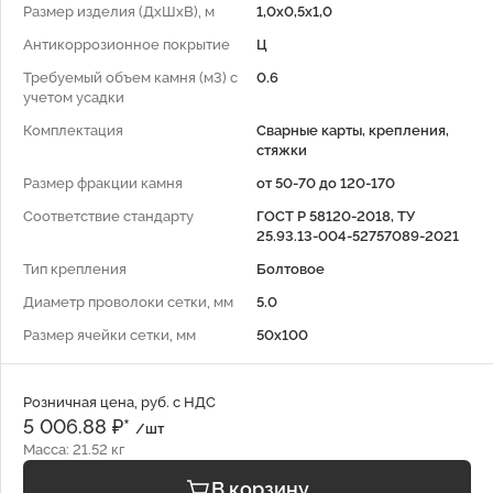
Размер изделия (ДхШхВ), м
1,0х0,5х1,0
Антикоррозионное покрытие
Ц
Требуемый объем камня (м3) с
0.6
учетом усадки
Комплектация
Сварные карты, крепления,
стяжки
Размер фракции камня
от 50-70 до 120-170
Соответствие стандарту
ГОСТ Р 58120-2018, ТУ
25.93.13-004-52757089-2021
Тип крепления
Болтовое
Диаметр проволоки сетки, мм
5.0
Размер ячейки сетки, мм
50x100
Розничная цена, руб. с НДС
5 006.88 ₽*
/шт
Масса: 21.52 кг
В корзину