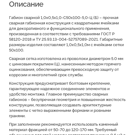
Описание
Доставка и оплата
Отзывы о нас
Видео
Преимущества
Оставить заявку на КП
Габион сварной 1,0х0,5х1,0-С50х100-5,0-Ц (Б) – прочная
сварная габионная конструкция с квадратными ячейками
для декоративного и функционального применения,
Файлы для скачивания
произведенная в соответствии с требованиями ГОСТ Р
58120-2018 и ТУ 25.93.13-004-52757089-2021. Габаритные
размеры изделия составляют 1,0х0,5х1,0м с ячейками сетки
50x100.
Сварная сетка изготовлена из проволоки диаметром 5.0 мм
с цинковым покрытием (Ц), нанесенным методом горячего
оцинкования, обеспечивающим превосходную защиту от
коррозии и многолетний срок службы.
Конструкция предусматривает болтовым крепление,
гарантирующее надежное соединение элементов и
удобство монтажа. Главное преимущество сварных
габионов – безупречная геометрия и повышенная жесткость
конструкции, позволяющая создавать архитектурные
элементы с четко выраженными формами и ровными
гранями.
При заполнении рекомендуется использовать каменный
материал фракцией от 50-70 до 120-170 мм. Требуемый