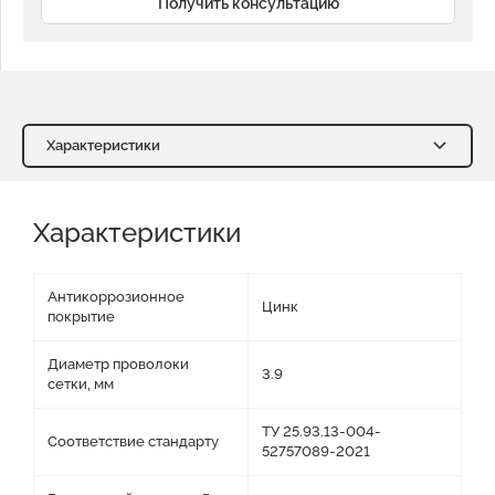
Получить консультацию
Характеристики
Характеристики
Отзывы о нас
Видео
Характеристики
Оставить заявку на КП
Антикоррозионное
Цинк
покрытие
Диаметр проволоки
3.9
сетки, мм
ТУ 25.93.13-004-
Соответствие стандарту
52757089-2021