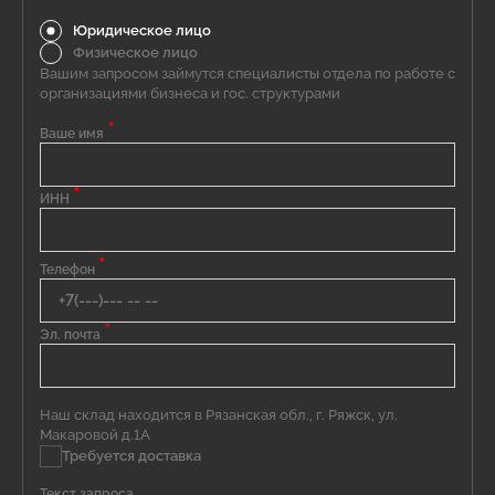
Юридическое лицо
Физическое лицо
Вашим запросом займутся специалисты отдела по работе с
организациями бизнеса и гос. структурами
*
Ваше имя
*
ИНН
*
Телефон
*
Эл. почта
Наш склад находится в Рязанская обл., г. Ряжск, ул.
Макаровой д.1А
Требуется доставка
Текст запроса