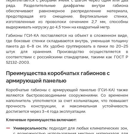
переплетается с ребрами ячеек с шагом через один или два
ряда. Разделительные диафрагмы внутри габиона
обеспечивают равномерное распределение материала,
предотвращая его смещение. Вертикальные стенки,
изготовленные из проволоки сечением 2,7 мм, способны
выдерживать нагрузку до 4,5 тонн на квадратный метр.
Габионы ГСИ-КА поставляются на объект в сложенном виде,
где боковые стенки складываются внутрь, уменьшая толщину
пакета до 6–8 см. Их удобно группировать в пачки по 20–25
штук для хранения. Производство осуществляется в
соответствии с российскими стандартами, такими как ГОСТ Р
52132-2003.
Преимущества коробчатых габионов с
армирующей панелью
Коробчатые габионы с армирующей панелью (ГСИ-КА) также
являются быстровозводимыми сооружениями. Со временем
наполнитель уплотняется за счет кольматации, что повышает
прочность конструкции, и максимальная устойчивость
достигается через 3–4 года эксплуатации.
Ключевые преимущества включают:
Универсальность:
подходят для любых климатических зон,
с возможностью использования местных материалов для