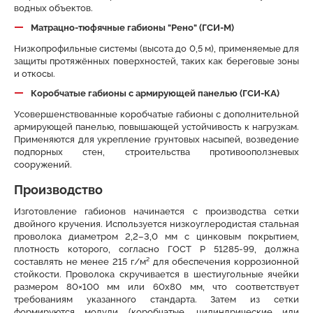
водных объектов.
Матрацно-тюфячные габионы "Рено" (ГСИ-М)
Низкопрофильные системы (высота до 0,5 м), применяемые для
защиты протяжённых поверхностей, таких как береговые зоны
и откосы.
Коробчатые габионы с армирующей панелью (ГСИ-КА)
Усовершенствованные коробчатые габионы с дополнительной
армирующей панелью, повышающей устойчивость к нагрузкам.
Применяются для укрепление грунтовых насыпей, возведение
подпорных стен, строительства противооползневых
сооружений.
Производство
Изготовление габионов начинается с производства сетки
двойного кручения. Используется низкоуглеродистая стальная
проволока диаметром 2,2–3,0 мм с цинковым покрытием,
плотность которого, согласно ГОСТ Р 51285-99, должна
составлять не менее 215 г/м² для обеспечения коррозионной
стойкости. Проволока скручивается в шестиугольные ячейки
размером 80×100 мм или 60х80 мм, что соответствует
требованиям указанного стандарта. Затем из сетки
формируются модули (коробчатые, цилиндрические или