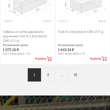
Габион из сетки двойного
ГCИ-К-1,5х1,0х0,5-С80-2,7-Ц
кручения ГCИ-К-1,5х0,5х0,5-
С80-2,7-Ц
Розничная цена
Розничная цена
1 071.16 ₽
1 643.34 ₽
ГОСТ 52132-2003 / ТУ
ГОСТ 52132-2003 / ТУ
Купить
Купить
1
2
...
15