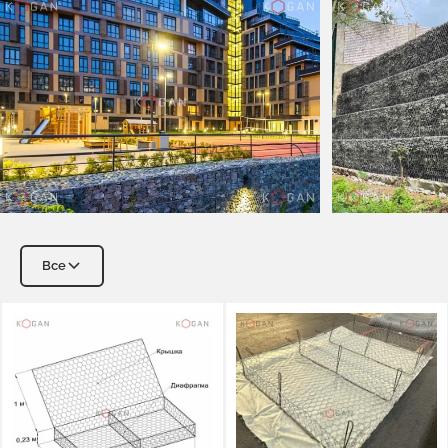
Все
Коробчатые габионы из сетки двойного кручения (ГСИ К)
Матрацно-тюфячные габионы (ГСИ-М)
Коробчатые габионы с армирующей панелью (ГСИ КА)
Цилиндрические габионы (ГСИ Ц)