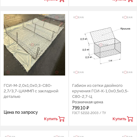
ГСИ-М-2,0х1,0х0,3-С80-
Габион из сетки двойного
2,7/3,7-ЦАММП с закладной
кручения ГCИ-К-1,0х0,5х0,5-
деталью
С80-2,7-Ц
Розничная цена
799.10 ₽
Цена по запросу
ГОСТ 52132-2003 / ТУ
Купить
Купить