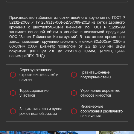
Производство габионов из сетки двойного кручения по ГОСТ Р
52132-2003 / ТУ 25.93.13-001-52757089-2018 из сетки двойного
кручения с шестиугольными ячейками по ГОСТ Р 51285-99
занимает основной объем в линейке выпускаемой продукции
ООО "Завод Габионных Конструкций". В настоящее время наш
завод производит крученые габионы с ячейкой 80х100мм (C80) и
60х80мм (C60). Диаметр проволоки от 2,2 до 3,0 мм. Виды
покрытия: ЦИНК (от 230 до 285г/м2), ЦАММ, ЦАММП, цинк-
полимер (ПВХ, ПНД).
Берегоукрепление,
Гравитационные
строительство дамб и
подпорные стены
плотин
Террасирование
Укрепление дорожных
участков
откосов и мостов
Инженерные
Защита каналов и русел
сооружения различного
рек от водной эрозии
назначения