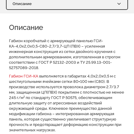
Описание
Описание
Характеристики
Описание
Доставка и оплата
Отзывы о нас
Видео
Преимущества
Оставить заявку на КП
Габион коробчатый с армирующей панелью ГСИ-
КА-4,0х2,0х0,5-С80-2,7/3,7-ЦП (ПВХ) – усиленная
инженерная конструкция из сетки двойного кручения с
Файлы для скачивания
дополнительным армированием, изготовленная в строгом
соответствии с ГОСТ Р 52132-2003 и ТУ 25.99.13-001-
52757089-2018.
Габион ГСИ-КА
выполняется в габаритах 4,0х2,0х0,5 м с
шестиугольными ячейками сетки 80×100 мм (С80). В
производстве используется проволока диаметром 2.7/3.7
мм, защищенная ЦП(ПВХ) покрытием с плотностью не менее
245 г/м² по стандарту ГОСТ Р 50575, обеспечивающим
длительную защиту от агрессивных воздействий
окружающей среды. Ключевое преимущество данной
модификации габиона – интегрированная армирующая
панель, которая существенно увеличивает структурную
прочность и предотвращает деформацию конструкции при
значительных нагрузках.