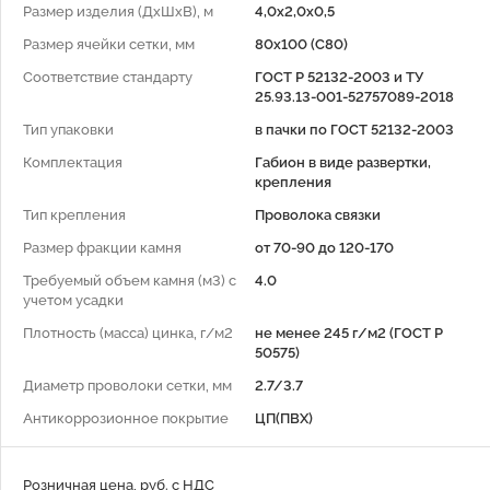
Размер изделия (ДхШхВ), м
4,0х2,0х0,5
Размер ячейки сетки, мм
80x100 (С80)
Соответствие стандарту
ГОСТ Р 52132-2003 и ТУ
25.93.13-001-52757089-2018
Тип упаковки
в пачки по ГОСТ 52132-2003
Комплектация
Габион в виде развертки,
крепления
Тип крепления
Проволока связки
Размер фракции камня
от 70-90 до 120-170
Требуемый объем камня (м3) с
4.0
учетом усадки
Плотность (масса) цинка, г/м2
не менее 245 г/м2 (ГОСТ Р
50575)
Диаметр проволоки сетки, мм
2.7/3.7
Антикоррозионное покрытие
ЦП(ПВХ)
Розничная цена, руб. с НДС