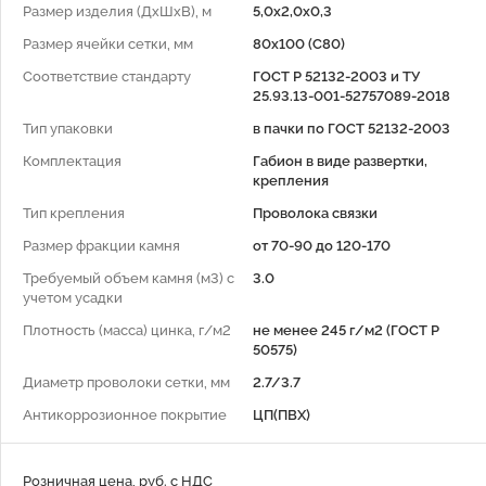
Размер изделия (ДхШхВ), м
5,0х2,0х0,3
Размер ячейки сетки, мм
80x100 (C80)
Соответствие стандарту
ГОСТ Р 52132-2003 и ТУ
25.93.13-001-52757089-2018
Тип упаковки
в пачки по ГОСТ 52132-2003
Комплектация
Габион в виде развертки,
крепления
Тип крепления
Проволока связки
Размер фракции камня
от 70-90 до 120-170
Требуемый объем камня (м3) с
3.0
учетом усадки
Плотность (масса) цинка, г/м2
не менее 245 г/м2 (ГОСТ Р
50575)
Диаметр проволоки сетки, мм
2.7/3.7
Антикоррозионное покрытие
ЦП(ПВХ)
Розничная цена, руб. с НДС