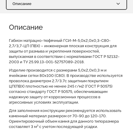
Описание
Описание
Характеристики
Описание
Доставка и оплата
Отзывы о нас
Видео
Преимущества
Оставить заявку на КП
Габион матрацно-тюфячный ГСИ-М-5,0х2,0х0,3-С80-
2,7/3,7-ЦП (ПВХ) – инженерная плоская конструкция для
защиты от размыва и укрепления поверхностей,
Файлы для скачивания
выпускаемая в соответствии с нормативами ГОСТ Р 52132-
2003 и ТУ 25.99.13-001-52757089-2018.
Изделие производится с размерами 5,0х2,0х0,3 м и
ячейками сетки 80x100 (C80). В производстве используется
проволока диаметром 2.7/3.7с защитным покрытием
ЦП(ПВХ) плотностью не менее 245 г/м2 (ГОСТ Р 50575)
согласно стандарту ГОСТ Р 50575, обеспечивающим
надежную защиту от коррозионных процессов в
агрессивных условиях эксплуатации.
Для заполнения конструкции рекомендуется использовать
каменный материал размером от 70-90 до 120-170.
Ориентировочный объем камня для данного типоразмера
составляет 3 м³ с учетом последующей усадки.