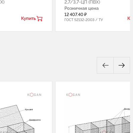
Х)
2,7/3,7-ЦП (ПВХ)
Розничная цена
12 407.40 ₽
Купить
Ку
ГОСТ 52132-2003 / ТУ