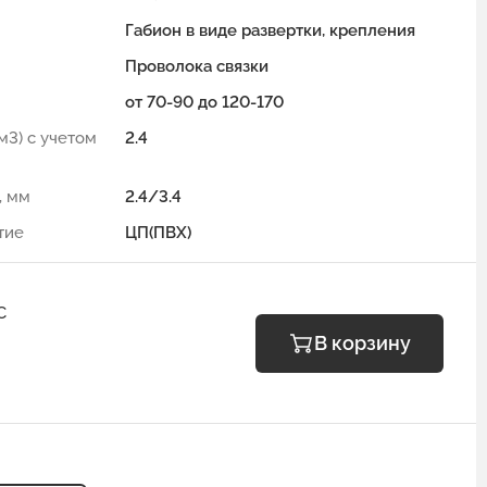
Габион в виде развертки, крепления
Проволока связки
от 70-90 до 120-170
м3) с учетом
2.4
, мм
2.4/3.4
тие
ЦП(ПВХ)
С
В корзину