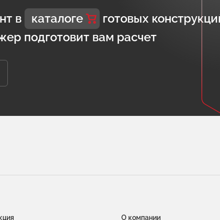
нт в
каталоге
готовых конструкци
жер подготовит вам расчет
кция
О компании