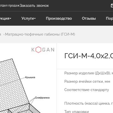
Заказать звонок
отдел продаж
Задать вопрос
укция
Услуги
Производство
Отзывы
Пор
Телеграм бот
я
Матрацно-тюфячные габионы (ГСИ-М)
Даниленко Иван
ДИ
Отдел продаж
ГCИ-М-4,0х2,0
Поликарпова Светлана
ПС
Отдел продаж
Размер изделия (ДхШхВ), 
Чукова Дарья
ЧД
Размер ячейки сетки, мм
Отдел продаж Гидравлика
Соответствие стандарту
Плотность (масса) цинка, 
Тип упаковки