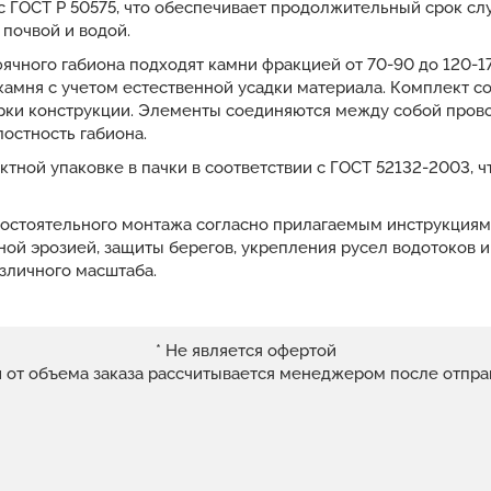
и с ГОСТ Р 50575, что обеспечивает продолжительный срок с
 почвой и водой.
чного габиона подходят камни фракцией от 70-90 до 120-1
камня с учетом естественной усадки материала. Комплект со
ки конструкции. Элементы соединяются между собой провол
остность габиона.
ктной упаковке в пачки в соответствии с ГОСТ 52132-2003, ч
мостоятельного монтажа согласно прилагаемым инструкция
ой эрозией, защиты берегов, укрепления русел водотоков и
зличного масштаба.
* Не является офертой
и от объема заказа рассчитывается менеджером после отпра