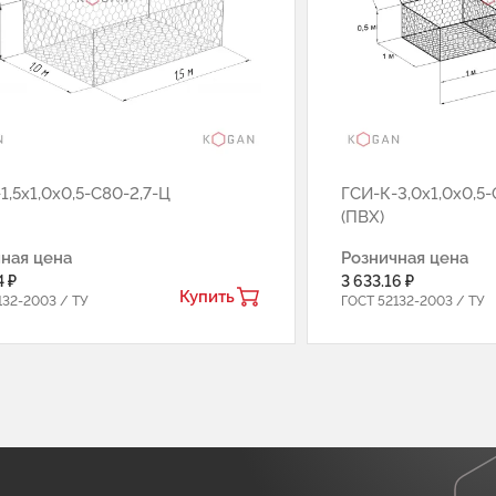
1,5х1,0х0,5-С80-2,7-Ц
ГCИ-К-3,0х1,0х0,5-
(ПВХ)
ная цена
Розничная цена
4 ₽
3 633.16 ₽
Купить
132-2003 / ТУ
ГОСТ 52132-2003 / ТУ