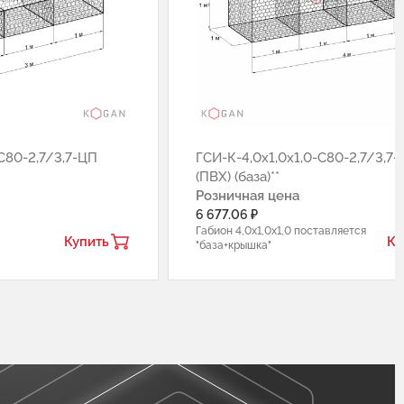
С80-2,7/3,7-ЦП
ГCИ-К-4,0х1,0х1,0-С80-2,7/3,7
(ПВХ) (база)**
Розничная цена
6 677.06 ₽
Габион 4,0х1,0х1,0 поставляется
Купить
Ку
"база+крышка"