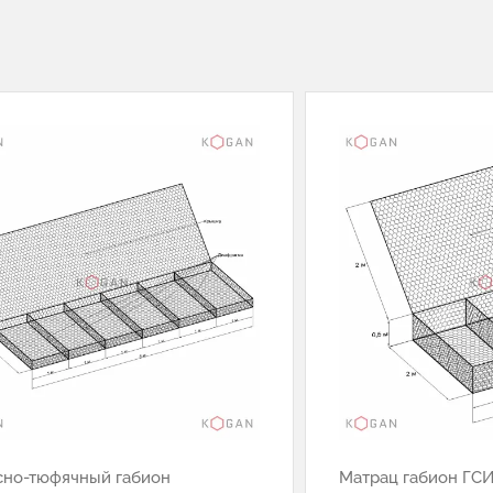
сно-тюфячный габион
Матрац габион ГCИ