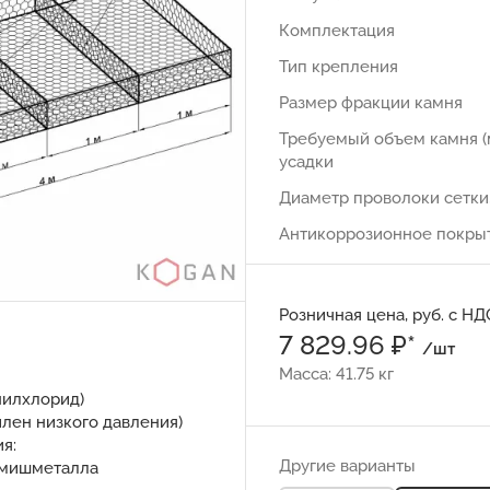
Комплектация
Тип крепления
Размер фракции камня
Требуемый объем камня (
усадки
Диаметр проволоки сетки
Антикоррозионное покры
Розничная цена, руб. с НД
7 829.96 ₽*
/шт
Масса: 41.75 кг
нилхлорид)
илен низкого давления)
я:
Другие варианты
и мишметалла