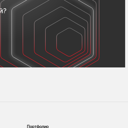
й?
Портфолио