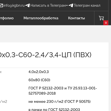
info@kgbn.ru
Написать в Телеграм
Телеграм канал
Бова Наталья
тфолио
Металлообработка
Контакты
БН
Отдел продаж
0
Добавлено в корзину
Проценко Никита
ПН
Отдел продаж
х0,3-С60-2,4/3,4-ЦП (ПВХ)
Садков Владимир
СВ
Отдел продаж Защита от БПЛА
м
4,0х2,0х0,3
Личагина Юлия
ЛЮ
60х80 (С60)
Отдел продаж Металлообработка
ГОСТ Р 52132-2003 и ТУ 25.93.13-001-
52757089-2018
г/м2
не менее 230 г/м2 (ГОСТ Р 50575)
в пачки по ГОСТ 52132-2003