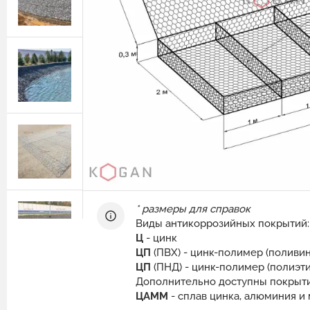
Защитные ограждения из сварной
сетки
Геотехнические расчёты
Сетка двойного кручения для
Программный комплекс GEO5
габионов
Природный камень для габионов
Сетка сварная оцинкованная в картах
Эрклёз для габионов
Геоматы РЕКОН-М
Геоматериалы
Инструмент и комплектующие для
габионов
* размеры для справок
Виды антикоррозийных покрытий:
Ц
- цинк
ЦП
(ПВХ) - цинк-полимер (поливи
ЦП
(ПНД) - цинк-полимер (полиэт
Дополнительно доступны покрыти
ЦАММ
- сплав цинка, алюминия 