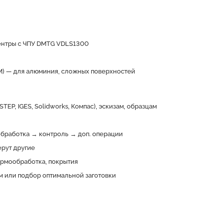
нтры с ЧПУ DMTG VDLS1300
M) — для алюминия, сложных поверхностей
TEP, IGES, Solidworks, Компас), эскизам, образцам
бработка → контроль → доп. операции
ерут другие
ермообработка, покрытия
м или подбор оптимальной заготовки