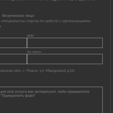
Физическое лицо
 специалисты отдела по работе с организациями
и
*
ИНН
*
Эл. почта
нская обл., г. Ряжск, ул. Макаровой д.1А