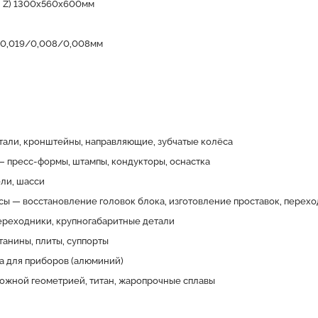
Y, Z) 1300х560х600мм
) 0,019/0,008/0,008мм
али, кронштейны, направляющие, зубчатые колёса
 пресс-формы, штампы, кондукторы, оснастка
ли, шасси
ы — восстановление головок блока, изготовление проставок, перех
переходники, крупногабаритные детали
анины, плиты, суппорты
а для приборов (алюминий)
ложной геометрией, титан, жаропрочные сплавы