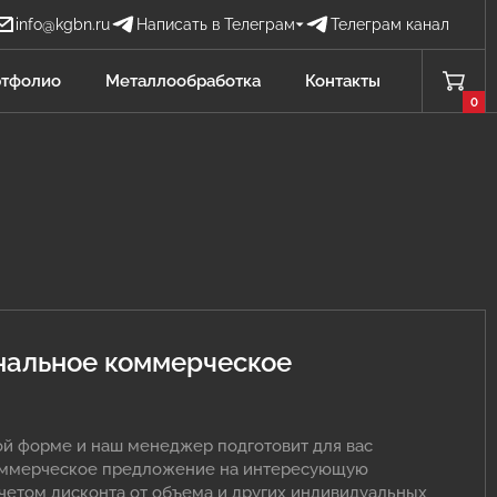
info@kgbn.ru
Написать в Телеграм
Телеграм канал
Бова Наталья
тфолио
Металлообработка
Контакты
БН
Отдел продаж
0
Проценко Никита
ПН
Отдел продаж
Садков Владимир
СВ
Отдел продаж Защита от БПЛА
Личагина Юлия
ЛЮ
нальное коммерческое
Отдел продаж Металлообработка
ой форме и наш менеджер подготовит для вас
оммерческое предложение на интересующую
учетом дисконта от объема и других индивидуальных