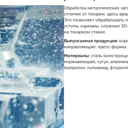
Обработка металлических заг
отличие от токарки, здесь вра
Это позволяет обрабатывать п
уступы, карманы, сложные 3D
на токарном станке.
Выпускаемая продукция:
кор
направляющие, пресс-формы,
Материалы:
сталь (конструкц
нержавеющая), чугун, алюминий
(капролон, полиамид, фторопла