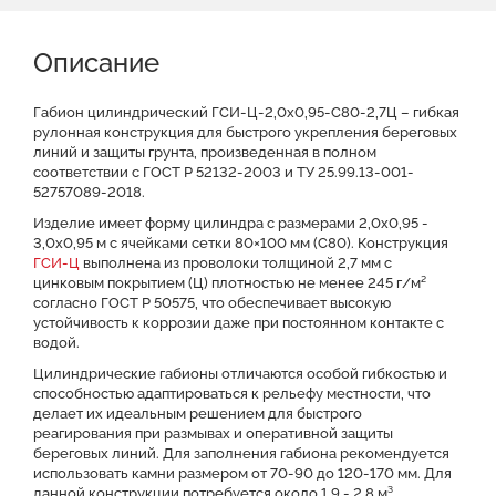
Описание
Характеристики
Описание
Доставка и оплата
Отзывы о нас
Видео
Преимущества
Оставить заявку на КП
Габион цилиндрический ГСИ-Ц-2,0х0,95-С80-2,7Ц – гибкая
рулонная конструкция для быстрого укрепления береговых
линий и защиты грунта, произведенная в полном
Файлы для скачивания
соответствии с ГОСТ Р 52132-2003 и ТУ 25.99.13-001-
52757089-2018.
Изделие имеет форму цилиндра c размерами 2,0х0,95 -
3,0x0,95 м с ячейками сетки 80×100 мм (С80). Конструкция
ГСИ-Ц
выполнена из проволоки толщиной 2,7 мм с
цинковым покрытием (Ц) плотностью не менее 245 г/м²
согласно ГОСТ Р 50575, что обеспечивает высокую
устойчивость к коррозии даже при постоянном контакте с
водой.
Цилиндрические габионы отличаются особой гибкостью и
способностью адаптироваться к рельефу местности, что
делает их идеальным решением для быстрого
реагирования при размывах и оперативной защиты
береговых линий. Для заполнения габиона рекомендуется
использовать камни размером от 70-90 до 120-170 мм. Для
данной конструкции потребуется около 1,9 - 2,8 м³