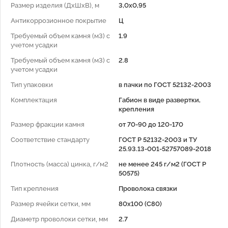
Размер изделия (ДхШхВ), м
3,0х0,95
Антикоррозионное покрытие
Ц
Требуемый объем камня (м3) с
1.9
учетом усадки
Требуемый объем камня (м3) с
2.8
учетом усадки
Тип упаковки
в пачки по ГОСТ 52132-2003
Комплектация
Габион в виде развертки,
крепления
Размер фракции камня
от 70-90 до 120-170
Соответствие стандарту
ГОСТ Р 52132-2003 и ТУ
25.93.13-001-52757089-2018
Плотность (масса) цинка, г/м2
не менее 245 г/м2 (ГОСТ Р
50575)
Тип крепления
Проволока связки
Размер ячейки сетки, мм
80x100 (С80)
Диаметр проволоки сетки, мм
2.7