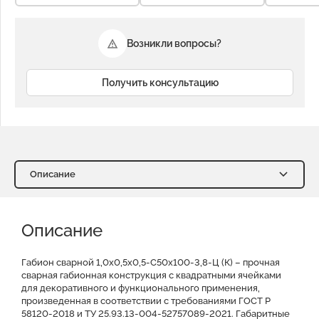
Возникли вопросы?
Получить консультацию
Описание
Описание
Характеристики
Описание
Доставка и оплата
Отзывы о нас
Видео
Преимущества
Оставить заявку на КП
Габион сварной 1,0х0,5х0,5-С50х100-3,8-Ц (К) – прочная
сварная габионная конструкция с квадратными ячейками
для декоративного и функционального применения,
Файлы для скачивания
произведенная в соответствии с требованиями ГОСТ Р
58120-2018 и ТУ 25.93.13-004-52757089-2021. Габаритные