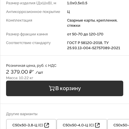
Размер изделия (ДхШхВ), м
1,0х0,5х0,5
Антикоррозионное покрытие
Ц
Комплектация
Сварные карты, крепления,
стяжки
Размер фракции камня
от 50-70 до 120-170
Соответствие стандарту
ГОСТ Р 58120-2018, ТУ
25.93.13-004-52757089-2021
Розничная цена, руб. с НДС
2 379.00 ₽*
/шт
Масса: 10.22 кг
В корзину
Другие варианты
С50х50-3,8-Ц (С)
С50х50-4,0-Ц (С)
С50х50-4