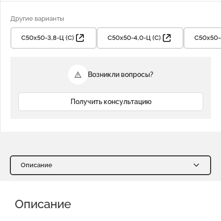
Другие варианты
С50х50-3,8-Ц (С)
С50х50-4,0-Ц (С)
С50х50-4
Возникли вопросы?
Получить консультацию
Описание
Описание
Характеристики
Описание
Доставка и оплата
Отзывы о нас
Видео