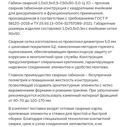
Преимущества
Оставить заявку на КП
Габион сварной 1,0х0,5х0,5-С50х50-5,0-Ц (С) – прочная
сварная габионная конструкция с квадратными ячейками
для декоративного и функционального применения,
Файлы для скачивания
произведенная в соответствии с требованиями ГОСТ Р
58120-2018 и ТУ 25.93.13-004-52757089-2021. Габаритные
размеры изделия составляют 1,0х0,5х0,5м с ячейками сетки
50x50.
Сварная сетка изготовлена из проволоки диаметром 5.0 мм
с цинковым покрытием (Ц), нанесенным методом горячего
оцинкования, обеспечивающим превосходную защиту от
коррозии и многолетний срок службы. Конструкция
предусматривает спиральным крепление, гарантирующее
надежное соединение элементов и удобство монтажа.
Главное преимущество сварных габионов – безупречная
геометрия и повышенная жесткость конструкции,
позволяющая создавать архитектурные элементы с четко
выраженными формами и ровными гранями. При заполнении
рекомендуется использовать каменный материал фракцией
от 50-70 до 120-170 мм.
В комплект поставки входят готовые сварные карты,
крепежные элементы и стяжки для простой и быстрой
сборки. Благодаря специальной технологии контактной
сварки, цинк в узлах соединения заплавляется, а не