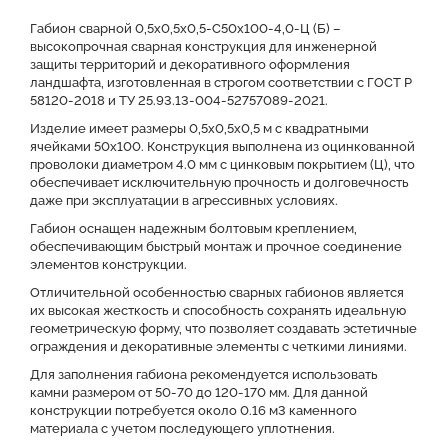
Преимущества
Оставить заявку на КП
Габион сварной 0,5х0,5х0,5-С50х100-4,0-Ц (Б) –
высокопрочная сварная конструкция для инженерной
защиты территорий и декоративного оформления
Файлы для скачивания
ландшафта, изготовленная в строгом соответствии с ГОСТ Р
58120-2018 и ТУ 25.93.13-004-52757089-2021.
Изделие имеет размеры 0,5х0,5х0,5 м с квадратными
ячейками 50x100. Конструкция выполнена из оцинкованной
проволоки диаметром 4.0 мм с цинковым покрытием (Ц), что
обеспечивает исключительную прочность и долговечность
даже при эксплуатации в агрессивных условиях.
Габион оснащен надежным болтовым креплением,
обеспечивающим быстрый монтаж и прочное соединение
элементов конструкции.
Отличительной особенностью сварных габионов является
их высокая жесткость и способность сохранять идеальную
геометрическую форму, что позволяет создавать эстетичные
ограждения и декоративные элементы с четкими линиями.
Для заполнения габиона рекомендуется использовать
камни размером от 50-70 до 120-170 мм. Для данной
конструкции потребуется около 0.16 м3 каменного
материала с учетом последующего уплотнения.