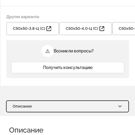
Другие варианты
С50х50-3,8-Ц (С)
С50х50-4,0-Ц (С)
С50х50-4
Возникли вопросы?
Получить консультацию
Описание
Описание
Характеристики
Описание
Доставка и оплата
Отзывы о нас
Видео