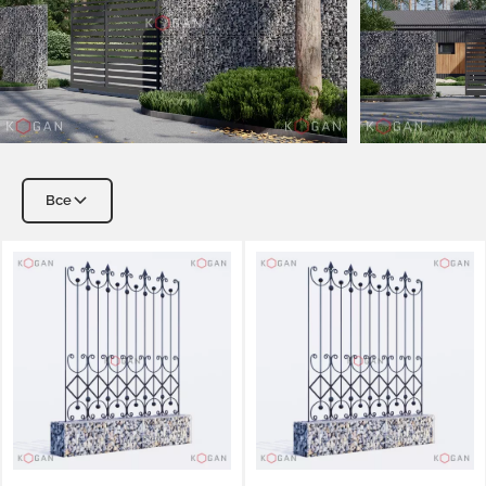
Все
Пергоны габионы
Столбы габионы
Цоколь габионы