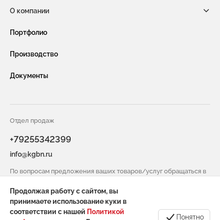
О компании
Габионы из сетки двойного кручения
Новости компании
Портфолио
Габионы насыпного типа ГНТ
Видео
Производство
Защитная сетка и конструкции от БПЛА
Услуги
Документы
Габионы из сварной сетки (сварные габионы)
Сотрудничество
Защитные ограждения из сварной сетки
Вакансии
Сетка двойного кручения для габионов
Отдел продаж
Контакты
+79255342399
Сетка сварная оцинкованная в картах
info@kgbn.ru
Информация для покупателя
Геоматы РЕКОН-М
По вопросам предложения ваших товаров/услуг обращаться в
Инструмент и комплектующие для габионов
отдел снабжения
Продолжая работу с сайтом, вы
spicin@kgbn.ru
принимаете использование куки в
соответствии с нашей
Политикой
Понятно