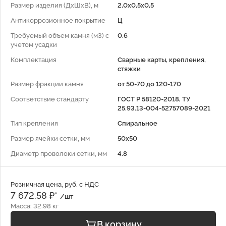
Размер изделия (ДхШхВ), м
2,0х0,5х0,5
Антикоррозионное покрытие
Ц
Требуемый объем камня (м3) с
0.6
учетом усадки
Комплектация
Сварные карты, крепления,
стяжки
Размер фракции камня
от 50-70 до 120-170
Соответствие стандарту
ГОСТ Р 58120-2018, ТУ
25.93.13-004-52757089-2021
Тип крепления
Спиральное
Размер ячейки сетки, мм
50x50
Диаметр проволоки сетки, мм
4.8
Розничная цена, руб. с НДС
7 672.58 ₽*
/шт
Масса: 32.98 кг
В корзину