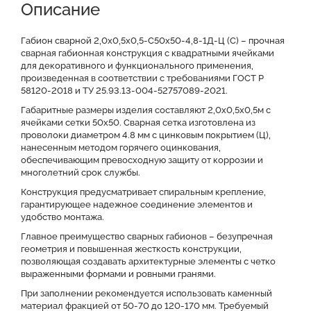
Описание
Доставка и оплата
Отзывы о нас
Видео
Преимущества
Оставить заявку на КП
Габион сварной 2,0х0,5х0,5-С50х50-4,8-1Д-Ц (С) – прочная
сварная габионная конструкция с квадратными ячейками
для декоративного и функционального применения,
Файлы для скачивания
произведенная в соответствии с требованиями ГОСТ Р
58120-2018 и ТУ 25.93.13-004-52757089-2021.
Габаритные размеры изделия составляют 2,0х0,5х0,5м с
ячейками сетки 50x50. Сварная сетка изготовлена из
проволоки диаметром 4.8 мм с цинковым покрытием (Ц),
нанесенным методом горячего оцинкования,
обеспечивающим превосходную защиту от коррозии и
многолетний срок службы.
Конструкция предусматривает спиральным крепление,
гарантирующее надежное соединение элементов и
удобство монтажа.
Главное преимущество сварных габионов – безупречная
геометрия и повышенная жесткость конструкции,
позволяющая создавать архитектурные элементы с четко
выраженными формами и ровными гранями.
При заполнении рекомендуется использовать каменный
материал фракцией от 50-70 до 120-170 мм. Требуемый