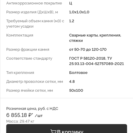
Антикоррозионное покрытие
Ц
Размер изделия (ДхШхВ), м
1,0х1,0х1,0
Требуемый объем камня (м3) с
1.2
учетом усадки
Комплектация
Сварные карты, крепления,
стяжки
Размер фракции камня
от 50-70 до 120-170
Соответствие стандарту
ГОСТ Р 58120-2018, ТУ
25.93.13-004-52757089-2021
Тип крепления
Болтовое
Диаметр проволоки сетки, мм
4.8
Размер ячейки сетки, мм
50x100
Розничная цена, руб. с НДС
6 855.18 ₽*
/шт
Масса: 29.47 кг
В корзину