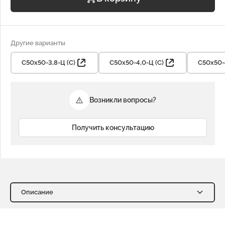
Другие варианты
С50х50-3,8-Ц (С)
С50х50-4,0-Ц (С)
С50х50-4
Возникли вопросы?
Получить консультацию
Описание
Описание
Характеристики