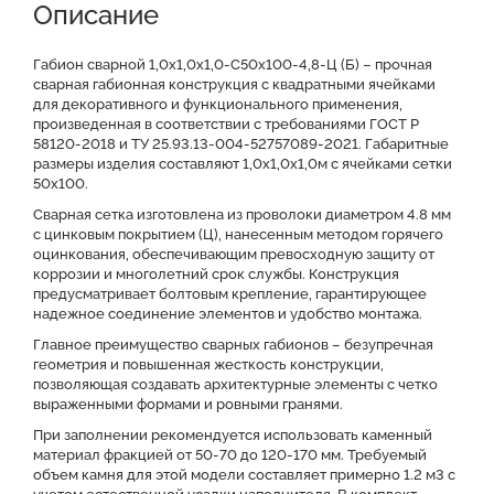
Описание
Доставка и оплата
Отзывы о нас
Видео
Преимущества
Оставить заявку на КП
Габион сварной 1,0х1,0х1,0-С50х100-4,8-Ц (Б) – прочная
сварная габионная конструкция с квадратными ячейками
для декоративного и функционального применения,
Файлы для скачивания
произведенная в соответствии с требованиями ГОСТ Р
58120-2018 и ТУ 25.93.13-004-52757089-2021. Габаритные
размеры изделия составляют 1,0х1,0х1,0м с ячейками сетки
50x100.
Сварная сетка изготовлена из проволоки диаметром 4.8 мм
с цинковым покрытием (Ц), нанесенным методом горячего
оцинкования, обеспечивающим превосходную защиту от
коррозии и многолетний срок службы. Конструкция
предусматривает болтовым крепление, гарантирующее
надежное соединение элементов и удобство монтажа.
Главное преимущество сварных габионов – безупречная
геометрия и повышенная жесткость конструкции,
позволяющая создавать архитектурные элементы с четко
выраженными формами и ровными гранями.
При заполнении рекомендуется использовать каменный
материал фракцией от 50-70 до 120-170 мм. Требуемый
объем камня для этой модели составляет примерно 1.2 м3 с