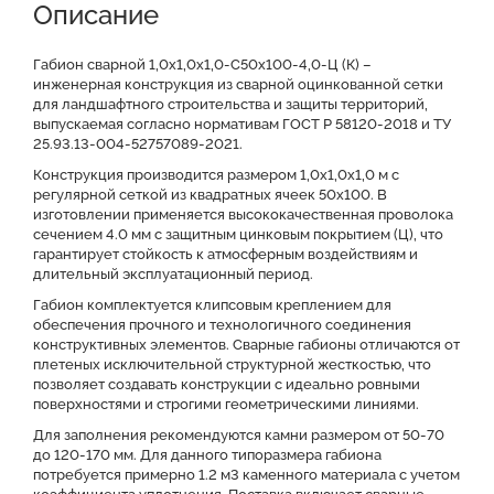
Описание
Доставка и оплата
Отзывы о нас
Видео
Преимущества
Оставить заявку на КП
Габион сварной 1,0х1,0х1,0-С50х100-4,0-Ц (К) –
инженерная конструкция из сварной оцинкованной сетки
для ландшафтного строительства и защиты территорий,
Файлы для скачивания
выпускаемая согласно нормативам ГОСТ Р 58120-2018 и ТУ
25.93.13-004-52757089-2021.
Конструкция производится размером 1,0х1,0х1,0 м с
регулярной сеткой из квадратных ячеек 50x100. В
изготовлении применяется высококачественная проволока
сечением 4.0 мм с защитным цинковым покрытием (Ц), что
гарантирует стойкость к атмосферным воздействиям и
длительный эксплуатационный период.
Габион комплектуется клипсовым креплением для
обеспечения прочного и технологичного соединения
конструктивных элементов. Сварные габионы отличаются от
плетеных исключительной структурной жесткостью, что
позволяет создавать конструкции с идеально ровными
поверхностями и строгими геометрическими линиями.
Для заполнения рекомендуются камни размером от 50-70
до 120-170 мм. Для данного типоразмера габиона
потребуется примерно 1.2 м3 каменного материала с учетом