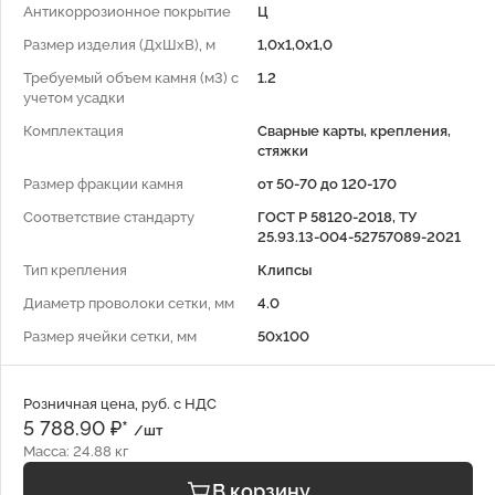
Антикоррозионное покрытие
Ц
Размер изделия (ДхШхВ), м
1,0х1,0х1,0
Требуемый объем камня (м3) с
1.2
учетом усадки
Комплектация
Сварные карты, крепления,
стяжки
Размер фракции камня
от 50-70 до 120-170
Соответствие стандарту
ГОСТ Р 58120-2018, ТУ
25.93.13-004-52757089-2021
Тип крепления
Клипсы
Диаметр проволоки сетки, мм
4.0
Размер ячейки сетки, мм
50x100
Розничная цена, руб. с НДС
5 788.90 ₽*
/шт
Масса: 24.88 кг
В корзину