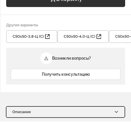
Другие варианты
С50х50-3,8-Ц (С)
С50х50-4,0-Ц (С)
С50х50-4
Возникли вопросы?
Получить консультацию
Описание
Описание
Характеристики