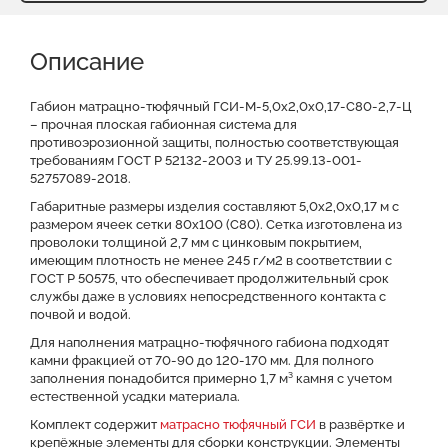
Описание
Характеристики
Описание
Доставка и оплата
Отзывы о нас
Видео
Преимущества
Оставить заявку на КП
Габион матрацно-тюфячный ГСИ-М-5,0х2,0х0,17-С80-2,7-Ц
– прочная плоская габионная система для
противоэрозионной защиты, полностью соответствующая
Файлы для скачивания
требованиям ГОСТ Р 52132-2003 и ТУ 25.99.13-001-
52757089-2018.
Габаритные размеры изделия составляют 5,0х2,0х0,17 м с
размером ячеек сетки 80x100 (С80). Сетка изготовлена из
проволоки толщиной 2,7 мм с цинковым покрытием,
имеющим плотность не менее 245 г/м2 в соответствии с
ГОСТ Р 50575, что обеспечивает продолжительный срок
службы даже в условиях непосредственного контакта с
почвой и водой.
Для наполнения матрацно-тюфячного габиона подходят
камни фракцией от 70-90 до 120-170 мм. Для полного
заполнения понадобится примерно 1,7 м³ камня с учетом
естественной усадки материала.
Комплект содержит
матрасно тюфячный ГСИ
в развёртке и
крепёжные элементы для сборки конструкции. Элементы