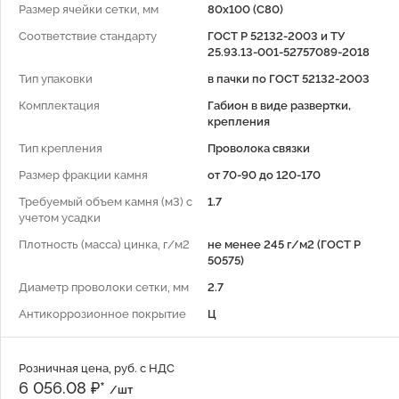
Размер ячейки сетки, мм
80x100 (C80)
Соответствие стандарту
ГОСТ Р 52132-2003 и ТУ
25.93.13-001-52757089-2018
Тип упаковки
в пачки по ГОСТ 52132-2003
Комплектация
Габион в виде развертки,
крепления
Тип крепления
Проволока связки
Размер фракции камня
от 70-90 до 120-170
Требуемый объем камня (м3) с
1.7
учетом усадки
Плотность (масса) цинка, г/м2
не менее 245 г/м2 (ГОСТ Р
50575)
Диаметр проволоки сетки, мм
2.7
Антикоррозионное покрытие
Ц
Розничная цена, руб. с НДС
6 056.08 ₽*
/шт