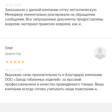
18.12.2025
Заказывали у данной компании сетку металлическую.
Менеджер моментально реагировала на обращения,
сообщения. Все запрошенные документы предоставлены
вовремя, материал привезен вовремя, как и
договаривались. И даже на КПП режимного объекта
никаких проблем не возникло. Закрывающие документы
также выставлены своевременно. Приятное, плодотворное
сотрудничество получилось! Рекомендуем!
Олег
Директор
05.12.2025
Выражаю свою признательность и благодарю компанию
ООО «Завод габионных изделий» за высокий
профессионализм и качество проведённого товара. Ваша
компания всегда готова учитывать наши пожелания и
помогать в решении сложные задачи. Заказанные у Вас
изделия всегда соответствует технологическим
требованиям. С уверенностью мы можем сказать, что в
Вашем лице мы нашли надёжного, ответственного и