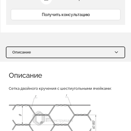
Получить консультацию
Описание
Описание
Характеристики
Описание
Доставка и оплата
Отзывы о нас
Видео
Преимущества
Оставить заявку на КП
Сетка двойного кручения с шестиугольными ячейками:
Файлы для скачивания