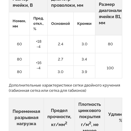
Размер
ячейки, B
проволоки, мм
диагонали
ячейки B1,
Пред.
Номин,
мм
откл.,
Основной
Кромки
мм
%
+18
60
2.4
3.0
80
-4
80
2.7
3.4
+16
-4
100
80
3.0
3.9
Дополнительные характеристики сетки двойного кручения
(габионная сетка или сетка для габионов)
Плотность
Предел
цинкового
Переменная
Удлинение
прочности,
покрытия
разрывная
%
2
2
нагрузка
кг/мм
г/м
, не
менее