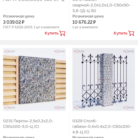
сварной-2,0х1,0х1,0-С50х50-
3,8-1Д-Ц (Б)
Розничная цена
Розничная цена
3 039.02 ₽
10 676.22 ₽
ГОСТ Р 52132-2003, 1 шт в комплекте
1 шт в комплекте
Купить
Купить
0231 Пергон-2,5х0,2х2,0-
0329 Столб-
С50х100-5,0-Ц (С)
габион-0,4х0,4х2,0-С50х100-
4,8-Ц (С)
Розничная цена
Розничная цена