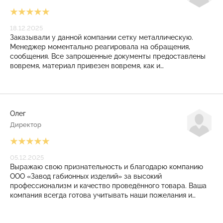
18.12.2025
Заказывали у данной компании сетку металлическую.
Менеджер моментально реагировала на обращения,
сообщения. Все запрошенные документы предоставлены
вовремя, материал привезен вовремя, как и
договаривались. И даже на КПП режимного объекта
никаких проблем не возникло. Закрывающие документы
также выставлены своевременно. Приятное, плодотворное
сотрудничество получилось! Рекомендуем!
Олег
Директор
05.12.2025
Выражаю свою признательность и благодарю компанию
ООО «Завод габионных изделий» за высокий
профессионализм и качество проведённого товара. Ваша
компания всегда готова учитывать наши пожелания и
помогать в решении сложные задачи. Заказанные у Вас
изделия всегда соответствует технологическим