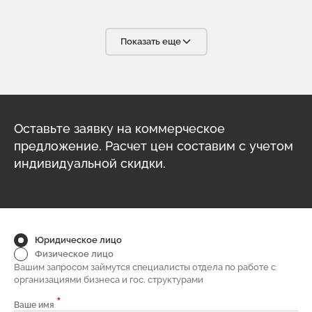
требованиям. С уверенностью мы можем сказать, что в
Вашем лице мы нашли надёжного, ответственного и
высококвалифицированного партнёра, что очень важно в
условиях современного бизнеса. С радостью будем
Показать еще
рекомендовать вашу компанию своим партнёрам.
Оставьте заявку на коммерческое
предложение. Расчет цен составим с учетом
индивидуальной скидки.
Юридическое лицо
Физическое лицо
Вашим запросом займутся специалисты отдела по работе с
организациями бизнеса и гос. структурами
*
Ваше имя