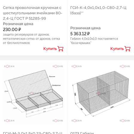
Сетка проволочная крученая с
ГCИ-К-4,0х1,0х1,0-С80-2,7-Ц
шестиугольными ячейками 80-
(база)**
2,4-Ц ГОСТ Р 51285-99
Розничная цена
Розничная цена
230.00 ₽
5 363.12 ₽
защита резервуаров от дронов,
металлическая сетка от дронов, сетка
Габион 4,0х1,0х1,0 поставляется
от беспилотников
"база+крышка"
Купить
Купить
ГCИ-М-3,0х1,5х0,23-С80-2,7-Ц
0173 Габион