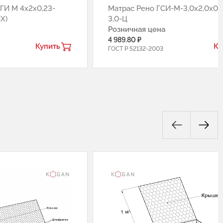
ГИ М 4х2х0,23-
Матрас Рено ГCИ-М-3,0х2,0х0,
Х)
3,0-Ц
Розничная цена
4 989.80 ₽
Купить
Ку
ГОСТ Р 52132-2003