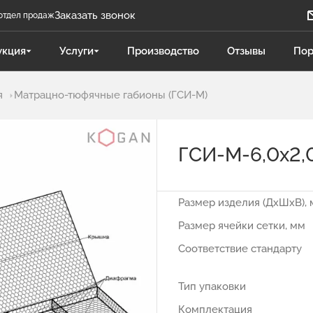
Заказать звонок
отдел продаж
Задать вопрос
укция
Услуги
Производство
Отзывы
Пор
Телеграм бот
я
Матрацно-тюфячные габионы (ГСИ-М)
Даниленко Иван
ДИ
Отдел продаж
ГСИ-М-6,0х2,
Поликарпова Светлана
ПС
Отдел продаж
Размер изделия (ДхШхВ), 
Чукова Дарья
ЧД
Размер ячейки сетки, мм
Отдел продаж Гидравлика
Соответствие стандарту
Тип упаковки
Комплектация