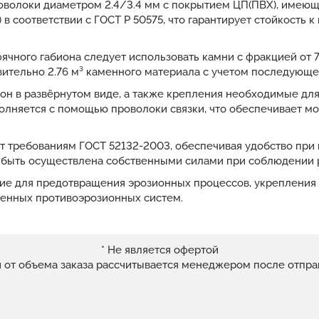
оволоки диаметром 2.4/3.4 мм с покрытием ЦП(ПВХ), имеющ
 в соответствии с ГОСТ Р 50575, что гарантирует стойкость к
чного габиона следует использовать камни с фракцией от 7
ительно 2.76 м³ каменного материала с учетом последующе
ион в развёрнутом виде, а также крепления необходимые дл
лняется с помощью проволоки связки, что обеспечивает мо
ет требованиям ГОСТ 52132-2003, обеспечивая удобство при 
 быть осуществлена собственными силами при соблюдении 
е для предотвращения эрозионных процессов, укрепления 
менных противоэрозионных систем.
* Не является офертой
и от объема заказа рассчитывается менеджером после отпра