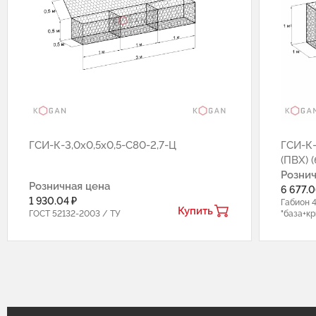
ГCИ-К-3,0х0,5х0,5-С80-2,7-Ц
ГCИ-К-
(ПВХ) (
Рознич
Розничная цена
6 677.0
1 930.04 ₽
Габион 4
Купить
ГОСТ 52132-2003 / ТУ
"база+к