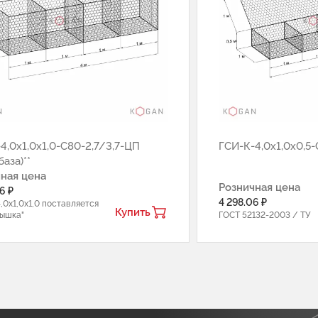
4,0х1,0х1,0-С80-2,7/3,7-ЦП
ГCИ-К-4,0х1,0х0,5-
база)**
ная цена
Розничная цена
6 ₽
4 298.06 ₽
,0х1,0х1,0 поставляется
Купить
рышка"
ГОСТ 52132-2003 / ТУ