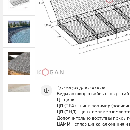
Защитные ограждения из сварной
сетки
Геотехнические расчёты
Сетка двойного кручения для
Программный комплекс GEO5
габионов
Природный камень для габионов
Сетка сварная оцинкованная в картах
Эрклёз для габионов
Геоматы РЕКОН-М
Геоматериалы
Инструмент и комплектующие для
габионов
* размеры для справок
Виды антикоррозийных покрытий:
Ц
- цинк
ЦП
(ПВХ) - цинк-полимер (поливи
ЦП
(ПНД) - цинк-полимер (полиэт
Дополнительно доступны покрыти
ЦАММ
- сплав цинка, алюминия 