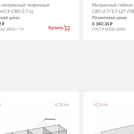
н матрасный тюфячный
Матрасный габион 
0х0,3-С80-2,7-Ц
С80-2,7/3,7-ЦП (ПВ
ная цена
Розничная цена
2 ₽
6 340.34 ₽
Купить
132-2003 / ТУ
ГОСТ Р 52132-2003