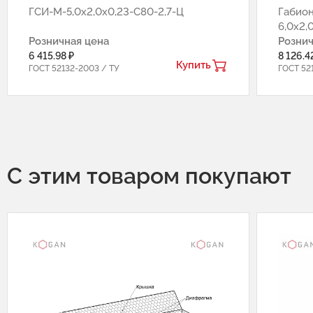
ГСИ-М-5,0х2,0х0,23-С80-2,7-Ц
Габио
6,0х2,
Розничная цена
Рознич
6 415.98 ₽
8 126.4
Купить
ГОСТ 52132-2003 / ТУ
ГОСТ 52
С этим товаром покупают