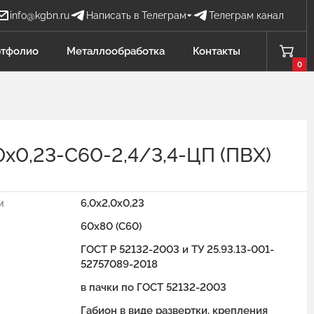
info@kgbn.ru
Написать в Телеграм
Телеграм канал
Бова Наталья
тфолио
Металлообработка
Контакты
БН
Отдел продаж
0
Добавлено в корзину
Проценко Никита
ПН
Отдел продаж
0х0,23-С60-2,4/3,4-ЦП (ПВХ)
Садков Владимир
СВ
Отдел продаж Защита от БПЛА
м
6,0х2,0х0,23
Личагина Юлия
ЛЮ
60х80 (С60)
Отдел продаж Металлообработка
ГОСТ Р 52132-2003 и ТУ 25.93.13-001-
52757089-2018
в пачки по ГОСТ 52132-2003
Габион в виде развертки, крепления