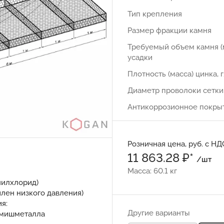
Тип крепления
Размер фракции камня
Требуемый объем камня (
усадки
Плотность (масса) цинка, 
Диаметр проволоки сетки
Антикоррозионное покры
Розничная цена, руб. с НД
11 863.28 ₽*
/шт
Масса: 60.1 кг
нилхлорид)
илен низкого давления)
я:
Другие варианты
и мишметалла