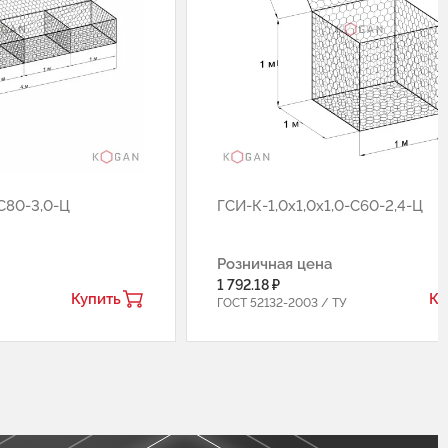
С80-3,0-Ц
ГCИ-К-1,0х1,0х1,0-С60-2,4-Ц
Розничная цена
1 792.18 ₽
Купить
Ку
ГОСТ 52132-2003 / ТУ