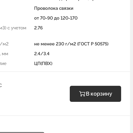
Проволока связки
от 70-90 до 120-170
м3) с учетом
2.76
г/м2
не менее 230 г/м2 (ГОСТ Р 50575)
, мм
2.4/3.4
тие
ЦП(ПВХ)
С
В корзину