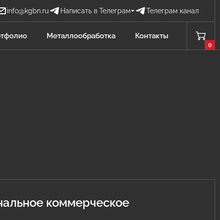
info@kgbn.ru
Написать в Телеграм
Телеграм канал
Бова Наталья
тфолио
Металлообработка
Контакты
БН
Отдел продаж
0
Проценко Никита
ПН
Отдел продаж
Садков Владимир
СВ
Отдел продаж Защита от БПЛА
Личагина Юлия
ЛЮ
Отдел продаж Металлообработка
нальное коммерческое