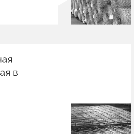
ная
ая в