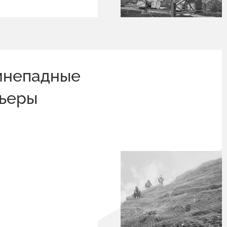
мнепадные
рьеры