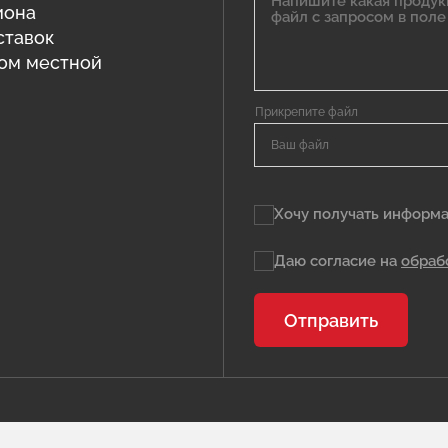
иона
ставок
том местной
Ваш файл
Хочу получать информа
Даю согласие на
обраб
Отправить