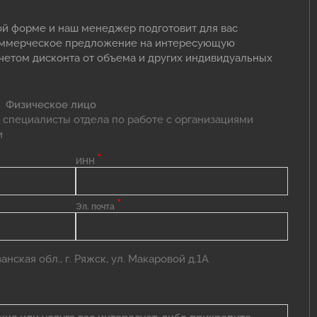
ой форме и наш менеджер подготовит для вас
оммерческое предложение на интересующую
учетом дисконта от объема и других индивидуальных
Физическое лицо
 специалисты отдела по работе с организациями
и
*
ИНН
*
Эл. почта
нская обл., г. Ряжск, ул. Макаровой д.1А