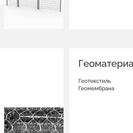
Геоматери
Геотекстиль
Геомембрана