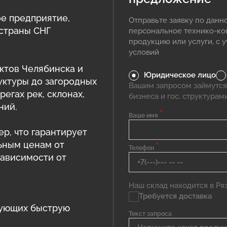
е предприятие,
Отправьте заявку по данн
 страны СНГ
персональное технико-к
продукцию или услуги, с 
условий
ктов Челябинска и
Юридическое лицо
уктуры до загородных
Вашим запросом займутся
егах рек, склонах,
бизнеса и гос. структурам
ний.
*
Ваше имя
ер, что гарантирует
ьным ценам от
*
Телефон
зависимости от
Наш склад находится в Ряза
Требуется доставка
рующих быструю
Текст запроса