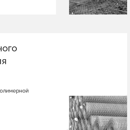
ного
ля
полимерной