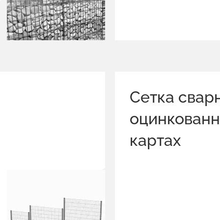
Сетка свар
оцинкованн
картах