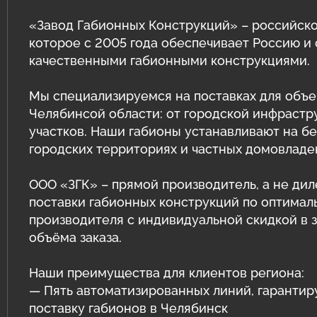
Защитные ограждения из сварной
сетки
Геотехнические расчёты
«Завод Габионных Конструкций» – российско
которое с 2005 года обеспечивает Россию и
Сетка двойного кручения для
Программный комплекс GEO5
качественными габионными конструкциями.
габионов
Природный камень для габионов
Мы специализируемся на поставках для объе
Сетка сварная оцинкованная в картах
Челябинсой области: от городской инфрастр
Эрклёз для габионов
Геоматы РЕКОН-М
участков. Наши габионы устанавливают на бер
городских территориях и частных домовладе
Геоматериалы
ООО «ЗГК» – прямой производитель, а не дил
Инструмент и комплектующие для
поставки габионных конструкций по оптимал
габионов
производителя с индивидуальной скидкой в 
объёма заказа.
Наши преимущества для клиентов региона:
— Пять автоматизированных линий, гаранти
поставку габионов в Челябинск