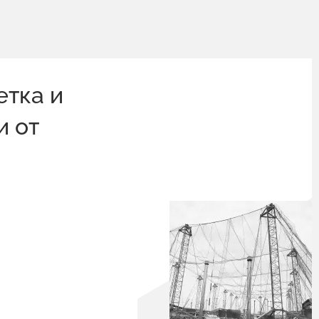
етка и
и от