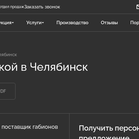
Заказать звонок
отдел продаж
Задать вопрос
укция
Услуги
Производство
Отзывы
Пор
Телеграм бот
Даниленко Иван
ДИ
Отдел продаж
лябинск
кой в Челябинск
Поликарпова Светлана
ПС
Отдел продаж
PDF
Чукова Дарья
ЧД
Отдел продаж Гидравлика
 поставщик габионов
Получить персо
предложение