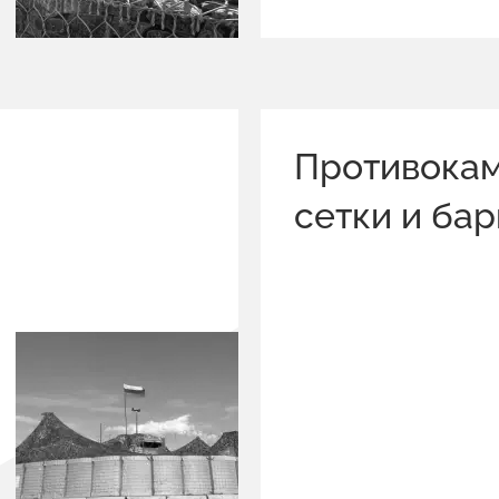
Противока
сетки и ба