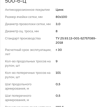
500-6-Ц
Антикоррозионное покрытие
Цинк
Размер ячейки сетки, мм
80х100
Диаметр проволоки сетки, мм
3,0
Диаметр оц. троса, мм
8
Стандарт производства
ТУ 25.93.13-001-52757089-
2018
Расчетный срок эксплуатации,
± 30
лет
Кол-во продольных тросов на
9
рулон, шт
Кол-во поперечных тросов на
101
рулон, шт
Шаг продольного
0,5
армирования, м
Шаг поперечного
0,5
армирования, м