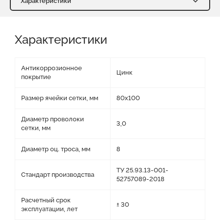
Характеристики
Характеристики
Отзывы о нас
Характеристики
Преимущества
Оставить заявку на КП
Антикоррозионное
Цинк
покрытие
Размер ячейки сетки, мм
80х100
Диаметр проволоки
3,0
сетки, мм
Диаметр оц. троса, мм
8
ТУ 25.93.13-001-
Стандарт производства
52757089-2018
Расчетный срок
± 30
эксплуатации, лет