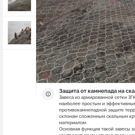
Защитные ограждения из сварной
сетки
Геотехнические расчёты
Сетка двойного кручения для
Программный комплекс GEO5
габионов
Природный камень для габионов
Сетка сварная оцинкованная в картах
Эрклёз для габионов
Геоматы РЕКОН-М
Геоматериалы
Инструмент и комплектующие для
габионов
Защита от камнепада на ск
Завеса из армированной сетки З
наиболее простым и эффективны
противокамнепадной защите тер
склонам сложенным скальным кр
материалом.
Основная функция такой завесы з