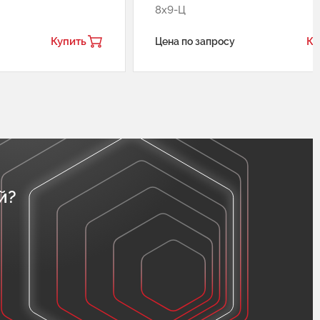
8х9-Ц
Купить
Ку
Цена по запросу
й?