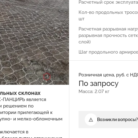
Расчетный срок эксплуата
Кол-во продольных тросов
шт
Расчетная разрывная нагр
разрывная прочность сетк
слой)
Шаг продольного армиров
Розничная цена, руб. с НД
По запросу
Масса: 2.07 кг
альных склонах
ГК-ПАНЦИРЬ является
м решением по
ритории прилегающей к
упно- и мелко-обломочным
Возникли вопросы?
аключается в