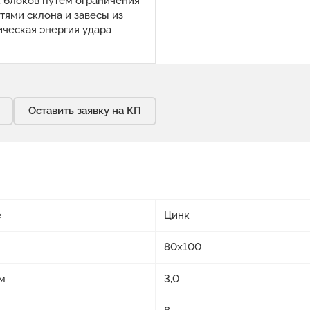
 блоков путем ограничения
тями склона и завесы из
ическая энергия удара
Оставить заявку на КП
е
Цинк
80х100
м
3,0