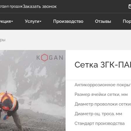
Заказать звонок
отдел продаж
Задать вопрос
укция
Услуги
Производство
Отзывы
Пор
Телеграм бот
еры
Даниленко Иван
ДИ
Отдел продаж
Сетка ЗГК-ПА
Поликарпова Светлана
ПС
Отдел продаж
Антикоррозионное покры
Чукова Дарья
ЧД
Размер ячейки сетки, мм
Отдел продаж Гидравлика
Диаметр проволоки сетки
Диаметр оц. троса, мм
Стандарт производства