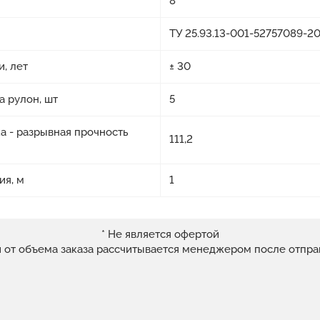
8
ТУ 25.93.13-001-52757089-2
, лет
± 30
а рулон, шт
5
а - разрывная прочность
111,2
ия, м
1
* Не является офертой
и от объема заказа рассчитывается менеджером после отпра