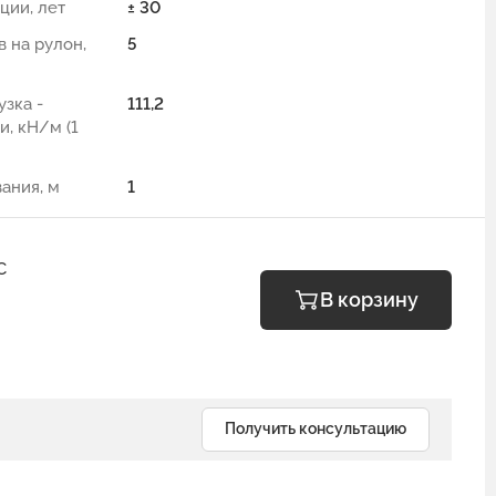
ции, лет
± 30
 на рулон,
5
узка -
111,2
и, кН/м (1
ания, м
1
С
В корзину
Получить консультацию