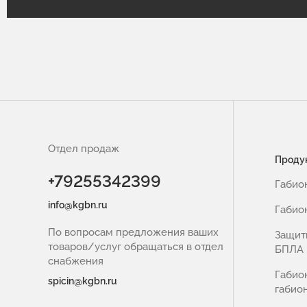
Отдел продаж
Проду
+79255342399
Габио
info@kgbn.ru
Габио
По вопросам предложения ваших
Защит
товаров/услуг обращаться в отдел
БПЛА
снабжения
Габио
spicin@kgbn.ru
габио