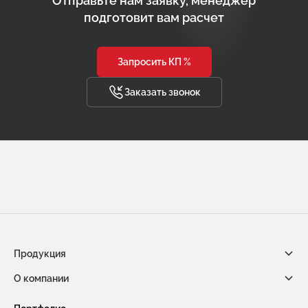
Отправьте нам заявку, менеджер
подготовит вам расчет
Запросить КП %
Заказать звонок
Продукция
О компании
Габионы из сетки двойного кручения
Новости компании