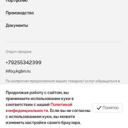
Портфолио
Габионы насыпного типа ГНТ
Видео
Производство
Защитная сетка и конструкции от БПЛА
Услуги
Документы
Габионы из сварной сетки (сварные габионы)
Сотрудничество
Защитные ограждения из сварной сетки
Вакансии
Сетка двойного кручения для габионов
Отдел продаж
Контакты
+79255342399
Сетка сварная оцинкованная в картах
info@kgbn.ru
Информация для покупателя
Геоматы РЕКОН-М
По вопросам предложения ваших товаров/услуг обращаться в
Инструмент и комплектующие для габионов
отдел снабжения
Продолжая работу с сайтом, вы
spicin@kgbn.ru
принимаете использование куки в
соответствии с нашей
Политикой
Понятно
конфиденциальности
. Если вы не согласны
с использованием куки, вы можете
Сделано в Гром-ИТ СОФТ
изменить настройки своего браузера.