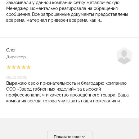
Заказывали у данной компании сетку металлическую.
Менеджер моментально реагировала на обращения,
сообщения. Все запрошенные документы предоставлены
вовремя, материал привезен вовремя, как и
договаривались. И даже на КПП режимного объекта
никаких проблем не возникло. Закрывающие документы
также выставлены своевременно. Приятное, плодотворное
сотрудничество получилось! Рекомендуем!
Олег
Директор
05.12.2025
Выражаю свою признательность и благодарю компанию
ООО «Завод габионных изделий» за высокий
профессионализм и качество проведённого товара. Ваша
компания всегда готова учитывать наши пожелания и
помогать в решении сложные задачи. Заказанные у Вас
изделия всегда соответствует технологическим
требованиям. С уверенностью мы можем сказать, что в
Вашем лице мы нашли надёжного, ответственного и
высококвалифицированного партнёра, что очень важно в
условиях современного бизнеса. С радостью будем
Показать еще