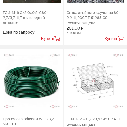
ГСИ-М-6,0х2,0х0,5-С80-
Сетка двойного кручения 80-
2,7/3,7-ЦП с закладной
2,2-Ц ГОСТ Р 51285-99
деталью
Розничная цена
201.00 ₽
Цена по запросу
в наличии
Купить
Купить
Проволока обвязки ⌀2,2/3,2
ГCИ-К-2,0х1,0х0,5-С60-2,4-Ц
мм., ЦП
Розничная цена