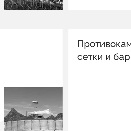
Противока
сетки и ба