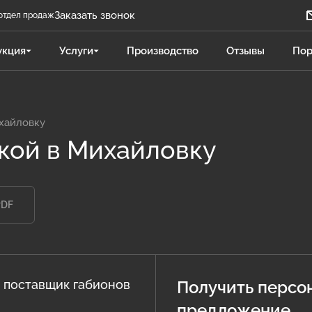
Заказать звонок
отдел продаж
Задать вопрос
укция
Услуги
Производство
Отзывы
Пор
Телеграм бот
Даниленко Иван
ДИ
Отдел продаж
ихайловку
вкой в Михайловку
Поликарпова Светлана
ПС
Отдел продаж
PDF
Чукова Дарья
ЧД
Отдел продаж Гидравлика
 поставщик габионов
Получить персо
предложение