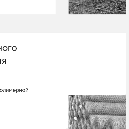
ного
ля
полимерной