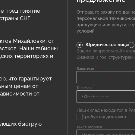
е предприятие,
Отправьте заявку по данн
 страны СНГ
персональное технико-к
продукцию или услуги, с 
условий
ктов Михайловки: от
Юридическое лицо
астков. Наши габионы
Вашим запросом займутся
дских территориях и
бизнеса и гос. структурам
*
Ваше имя
ер, что гарантирует
ьным ценам от
*
Телефон
зависимости от
Наш склад находится в Ряза
Требуется доставка
рующих быструю
Текст запроса