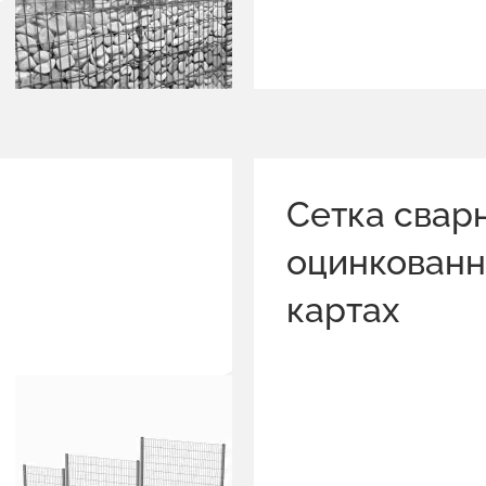
Сетка свар
оцинкованн
картах