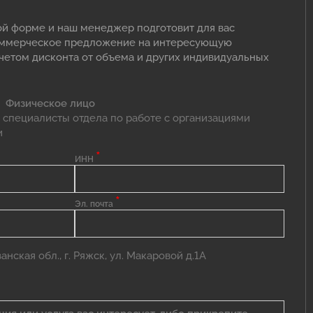
ой форме и наш менеджер подготовит для вас
оммерческое предложение на интересующую
учетом дисконта от объема и других индивидуальных
Физическое лицо
 специалисты отдела по работе с организациями
и
*
ИНН
*
Эл. почта
нская обл., г. Ряжск, ул. Макаровой д.1А