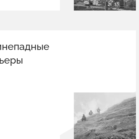
мнепадные
рьеры