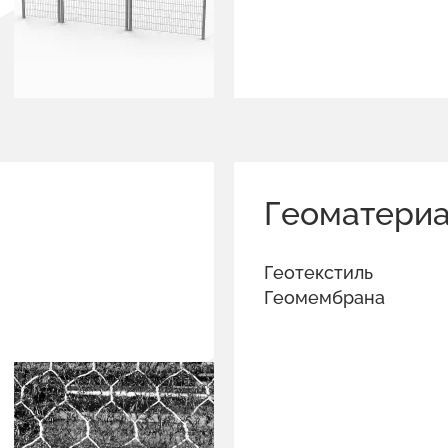
Геоматери
Геотекстиль
Геомембрана