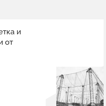
етка и
и от