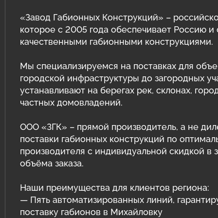
Защитные ограждения из сварной
сетки
Геотехнические расчёты
«Завод Габионных Конструкций» – российско
которое с 2005 года обеспечивает Россию и
Сетка двойного кручения для
Программный комплекс GEO5
качественными габионными конструкциями.
габионов
Природный камень для габионов
Мы специализируемся на поставках для объе
Сетка сварная оцинкованная в картах
городской инфраструктуры до загородных уч
Эрклёз для габионов
Геоматы РЕКОН-М
устанавливают на берегах рек, склонах, горо
частных домовладений.
Геоматериалы
ООО «ЗГК» – прямой производитель, а не дил
Инструмент и комплектующие для
поставки габионных конструкций по оптимал
габионов
производителя с индивидуальной скидкой в 
объёма заказа.
Наши преимущества для клиентов региона:
— Пять автоматизированных линий, гаранти
поставку габионов в Михайловку