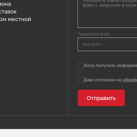
иона
ставок
том местной
Ваш файл
Хочу получать информа
Даю согласие на
обраб
Отправить