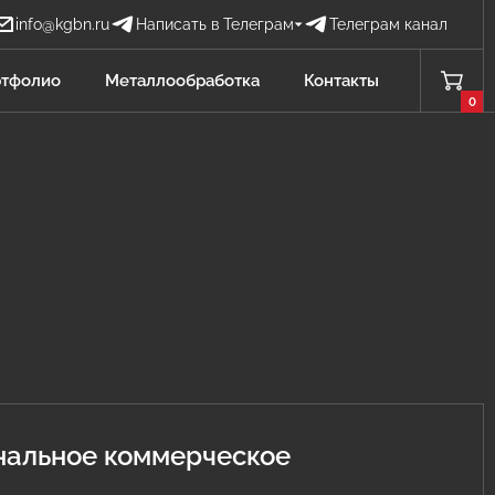
info@kgbn.ru
Написать в Телеграм
Телеграм канал
Бова Наталья
тфолио
Металлообработка
Контакты
БН
Отдел продаж
0
Проценко Никита
ПН
Отдел продаж
Садков Владимир
СВ
Отдел продаж Защита от БПЛА
Личагина Юлия
ЛЮ
Отдел продаж Металлообработка
нальное коммерческое