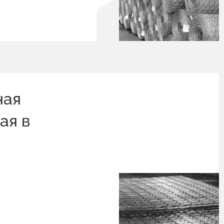
ная
ая в