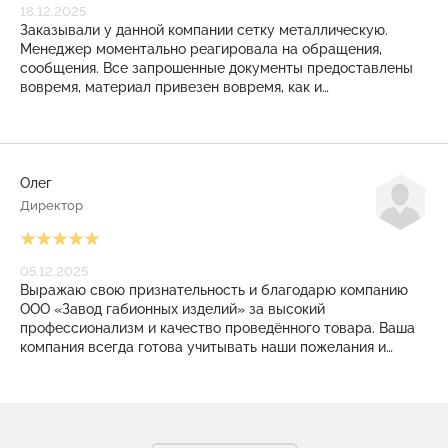
18.12.2025
Заказывали у данной компании сетку металлическую.
Менеджер моментально реагировала на обращения,
сообщения. Все запрошенные документы предоставлены
вовремя, материал привезен вовремя, как и
договаривались. И даже на КПП режимного объекта
никаких проблем не возникло. Закрывающие документы
также выставлены своевременно. Приятное, плодотворное
сотрудничество получилось! Рекомендуем!
Олег
Директор
05.12.2025
Выражаю свою признательность и благодарю компанию
ООО «Завод габионных изделий» за высокий
профессионализм и качество проведённого товара. Ваша
компания всегда готова учитывать наши пожелания и
помогать в решении сложные задачи. Заказанные у Вас
изделия всегда соответствует технологическим
требованиям. С уверенностью мы можем сказать, что в
Вашем лице мы нашли надёжного, ответственного и
высококвалифицированного партнёра, что очень важно в