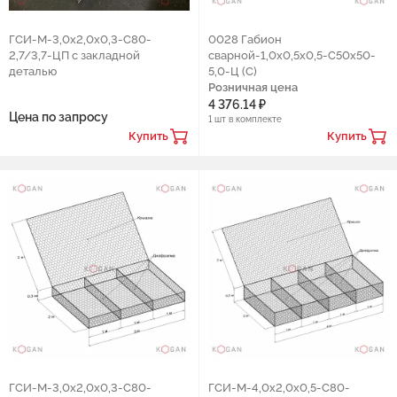
ГСИ-М-3,0х2,0х0,3-С80-
0028 Габион
2,7/3,7-ЦП с закладной
сварной-1,0х0,5х0,5-С50х50-
деталью
5,0-Ц (С)
Розничная цена
4 376.14 ₽
Цена по запросу
1 шт в комплекте
Купить
Купить
ГCИ-М-3,0х2,0х0,3-С80-
ГСИ-М-4,0х2,0х0,5-С80-