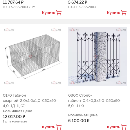
11 787.64 ₽
5 674.22 ₽
ГОСТ 52132-2003 / ТУ
ГОСТ Р 52132-2003
Купить
Купить
0170 Габион
0300 Столб-
сварной-2,0х1,0х1,0-С50х50-
габион-0,4х0,3х2,0-С50х50-
4,0-1Д-Ц (С)
5,0-Ц (К)
Розничная цена
Розничная цена
12 017.00 ₽
6 100.00 ₽
1 шт в комплекте
Купить
Купить