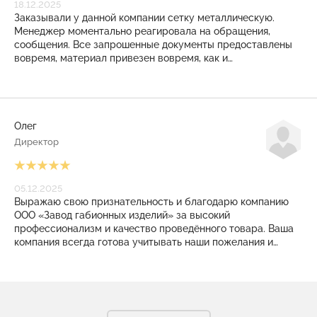
18.12.2025
Заказывали у данной компании сетку металлическую.
Менеджер моментально реагировала на обращения,
сообщения. Все запрошенные документы предоставлены
вовремя, материал привезен вовремя, как и
договаривались. И даже на КПП режимного объекта
никаких проблем не возникло. Закрывающие документы
также выставлены своевременно. Приятное, плодотворное
сотрудничество получилось! Рекомендуем!
Олег
Директор
05.12.2025
Выражаю свою признательность и благодарю компанию
ООО «Завод габионных изделий» за высокий
профессионализм и качество проведённого товара. Ваша
компания всегда готова учитывать наши пожелания и
помогать в решении сложные задачи. Заказанные у Вас
изделия всегда соответствует технологическим
требованиям. С уверенностью мы можем сказать, что в
Вашем лице мы нашли надёжного, ответственного и
высококвалифицированного партнёра, что очень важно в