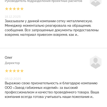
Руководитель подразделения проектных расчетов
18.12.2025
Заказывали у данной компании сетку металлическую.
Менеджер моментально реагировала на обращения,
сообщения. Все запрошенные документы предоставлены
вовремя, материал привезен вовремя, как и
договаривались. И даже на КПП режимного объекта
никаких проблем не возникло. Закрывающие документы
также выставлены своевременно. Приятное, плодотворное
сотрудничество получилось! Рекомендуем!
Олег
Директор
05.12.2025
Выражаю свою признательность и благодарю компанию
ООО «Завод габионных изделий» за высокий
профессионализм и качество проведённого товара. Ваша
компания всегда готова учитывать наши пожелания и
помогать в решении сложные задачи. Заказанные у Вас
изделия всегда соответствует технологическим