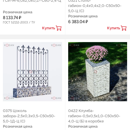
ГСИ-М-6,0х2,0х0,17-С60-2,4-Ц
0321 Столб-
габион-0,4х0,4х2,0-С50х50-
5,0-Ц (С)
Розничная цена
Розничная цена
8 133.74 ₽
6 383.04 ₽
ГОСТ 52132-2003 / ТУ
Купить
Купить
0375 Цоколь
0422 Клумба-
забора-2,5х0,3х0,5-С50х50-
габион-0,5х0,5х1,0-С50х50-
5,0-1Д-Ц (С)
4,0-Ц (Б) в коробке
Розничная цена
Розничная цена