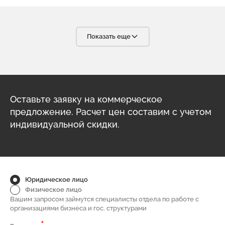
требованиям. С уверенностью мы можем сказать, что в
Вашем лице мы нашли надёжного, ответственного и
высококвалифицированного партнёра, что очень важно в
условиях современного бизнеса. С радостью будем
Показать еще
рекомендовать вашу компанию своим партнёрам.
Оставьте заявку на коммерческое
предложение. Расчет цен составим с учетом
индивидуальной скидки.
Юридическое лицо
Физическое лицо
Вашим запросом займутся специалисты отдела по работе с
организациями бизнеса и гос. структурами