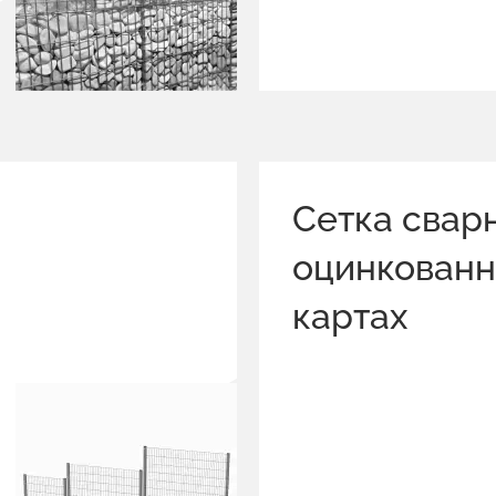
Сетка свар
оцинкованн
картах