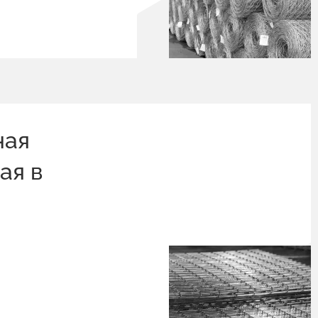
ная
ая в