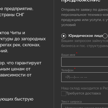
е предприятие,
Отправьте заявку по данн
 страны СНГ
персональное технико-к
продукцию или услуги, с 
условий
ктов Читы и
Юридическое лицо
уктуры до загородных
Вашим запросом займутся
егах рек, склонах,
бизнеса и гос. структурам
ний.
*
Ваше имя
ер, что гарантирует
ьным ценам от
*
Телефон
зависимости от
Наш склад находится в Ряза
Требуется доставка
рующих быструю
Текст запроса