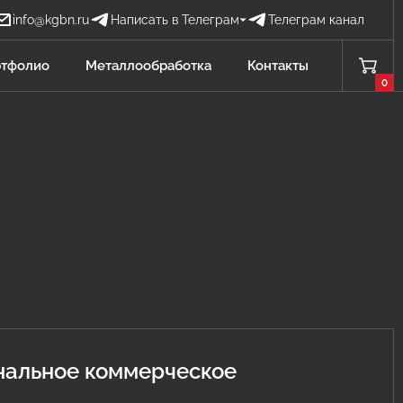
info@kgbn.ru
Написать в Телеграм
Телеграм канал
Бова Наталья
тфолио
Металлообработка
Контакты
БН
Отдел продаж
0
Проценко Никита
ПН
Отдел продаж
Садков Владимир
СВ
Отдел продаж Защита от БПЛА
Личагина Юлия
ЛЮ
Отдел продаж Металлообработка
нальное коммерческое