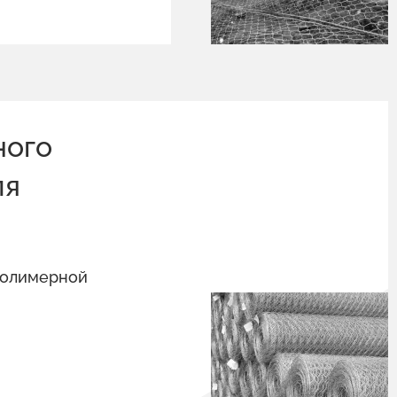
ного
ля
полимерной