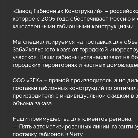
Защитные ограждения из сварной
сетки
Геотехнические расчёты
«Завод Габионных Конструкций» – российско
которое с 2005 года обеспечивает Россию и
Сетка двойного кручения для
Программный комплекс GEO5
качественными габионными конструкциями.
габионов
Природный камень для габионов
Мы специализируемся на поставках для объе
Сетка сварная оцинкованная в картах
Забайкальского края: от городской инфрастр
Эрклёз для габионов
Геоматы РЕКОН-М
участков. Наши габионы устанавливают на бер
городских территориях и частных домовладе
Геоматериалы
ООО «ЗГК» – прямой производитель, а не дил
Инструмент и комплектующие для
поставки габионных конструкций по оптимал
габионов
производителя с индивидуальной скидкой в 
объёма заказа.
Наши преимущества для клиентов региона:
— Пять автоматизированных линий, гаранти
поставку габионов в Читу