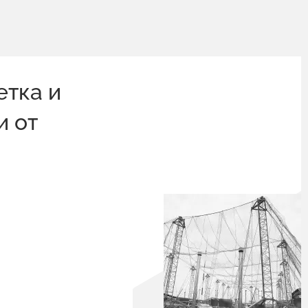
етка и
и от