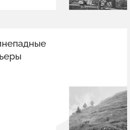
мнепадные
рьеры