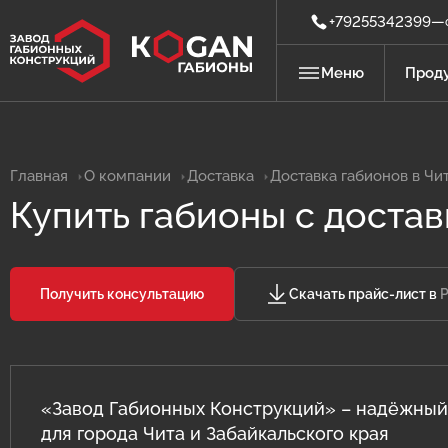
+79255342399
—
Меню
Прод
Габионы из сетки двойного кручения
Системы физической защиты (ЗОК) от
атак БПЛА
Главная
О компании
Доставка
Доставка габионов в Чи
Быстровозводимые габионы
Купить габионы с достав
насыпного типа (ГНТ)
Металлообработка по чертежам
заказчика
Защитная сетка и конструкции от
БПЛА
Проектирование габионных
Получить консультацию
Скачать прайс-лист в
сооружений
Габионы из сварной сетки (сварные
габионы)
Разработка конструкторской
документации
Противокамнепадные сетки и
«Завод Габионных Конструкций» – надёжный
барьеры
Строительство габионных
сооружений
для города Чита и Забайкальского края