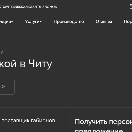
Заказать звонок
отдел продаж
Задать вопрос
укция
Услуги
Производство
Отзывы
Пор
Телеграм бот
Даниленко Иван
ДИ
Отдел продаж
ту
кой в Читу
Поликарпова Светлана
ПС
Отдел продаж
PDF
Чукова Дарья
ЧД
Отдел продаж Гидравлика
 поставщик габионов
Получить персо
предложение