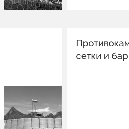
Противока
сетки и ба