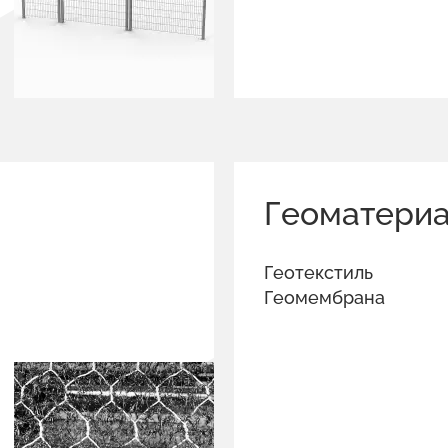
Геоматери
Геотекстиль
Геомембрана