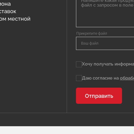
иона
ставок
том местной
Ваш файл
Хочу получать информа
Даю согласие на
обраб
Отправить