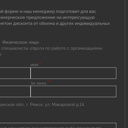
ой форме и наш менеджер подготовит для вас
оммерческое предложение на интересующую
учетом дисконта от объема и других индивидуальных
Физическое лицо
 специалисты отдела по работе с организациями
и
*
ИНН
*
Эл. почта
нская обл., г. Ряжск, ул. Макаровой д.1А