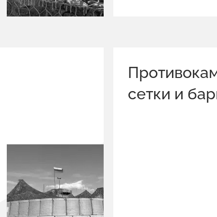
Противока
сетки и ба