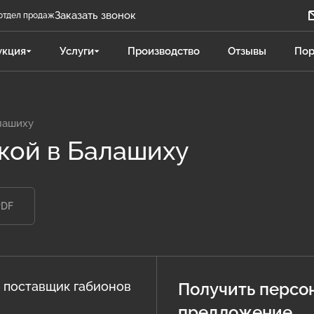
Заказать звонок
отдел продаж
Задать вопрос
укция
Услуги
Производство
Отзывы
Пор
Телеграм бот
Даниленко Иван
ДИ
Отдел продаж
лашиху
вкой в Балашиху
Поликарпова Светлана
ПС
Отдел продаж
PDF
Чукова Дарья
ЧД
Отдел продаж Гидравлика
 поставщик габионов
Получить персо
предложение