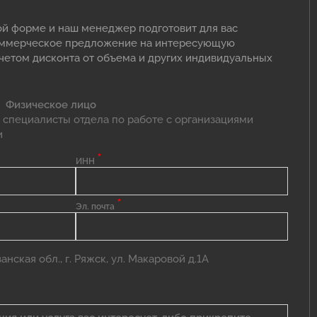
ой форме и наш менеджер подготовит для вас
оммерческое предложение на интересующую
учетом дисконта от объема и других индивидуальных
Физическое лицо
 специалисты отдела по работе с организациями
и
*
ИНН
*
Эл. почта
нская обл., г. Ряжск, ул. Макаровой д.1А