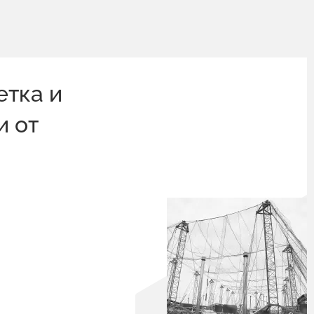
етка и
и от