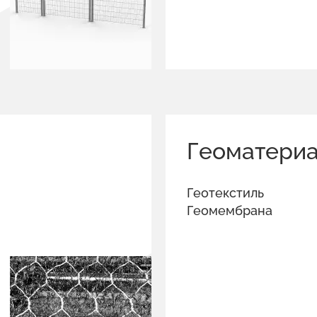
Геоматери
Геотекстиль
Геомембрана