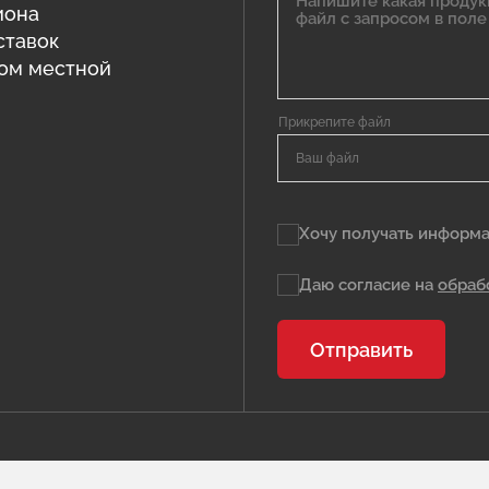
иона
ставок
том местной
Ваш файл
Хочу получать информа
Даю согласие на
обраб
Отправить