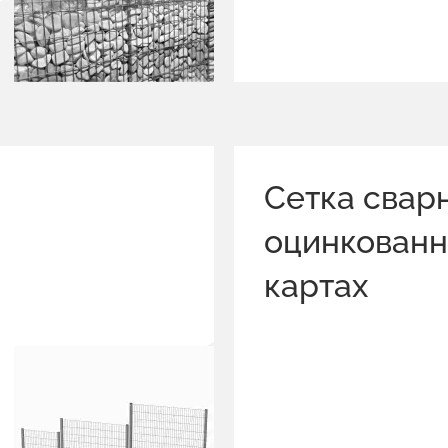
Сетка свар
оцинкованн
картах