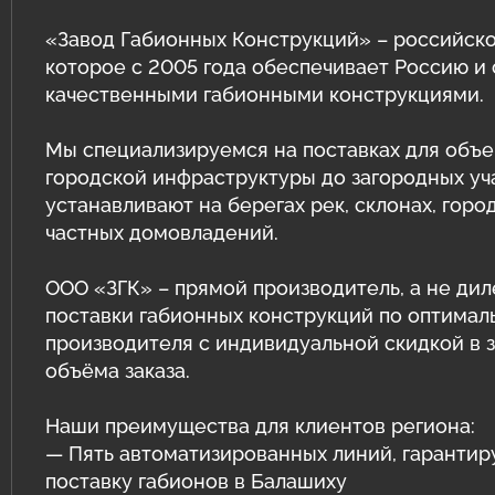
Защитные ограждения из сварной
сетки
Геотехнические расчёты
«Завод Габионных Конструкций» – российско
которое с 2005 года обеспечивает Россию и
Сетка двойного кручения для
Программный комплекс GEO5
качественными габионными конструкциями.
габионов
Природный камень для габионов
Мы специализируемся на поставках для объе
Сетка сварная оцинкованная в картах
городской инфраструктуры до загородных уч
Эрклёз для габионов
Геоматы РЕКОН-М
устанавливают на берегах рек, склонах, горо
частных домовладений.
Геоматериалы
ООО «ЗГК» – прямой производитель, а не дил
Инструмент и комплектующие для
поставки габионных конструкций по оптимал
габионов
производителя с индивидуальной скидкой в 
объёма заказа.
Наши преимущества для клиентов региона:
— Пять автоматизированных линий, гаранти
поставку габионов в Балашиху