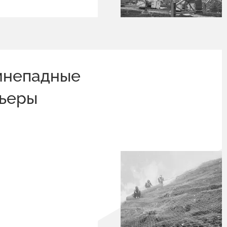
мнепадные
рьеры