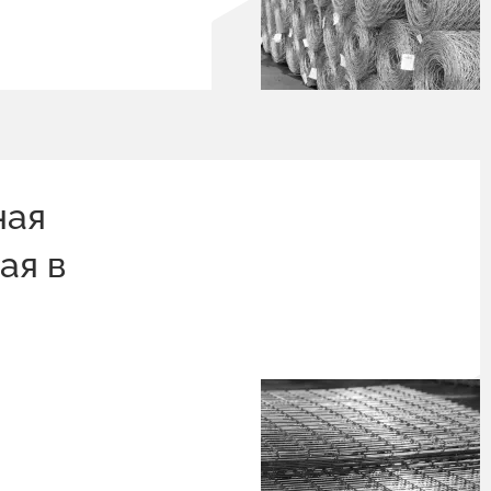
ная
ая в