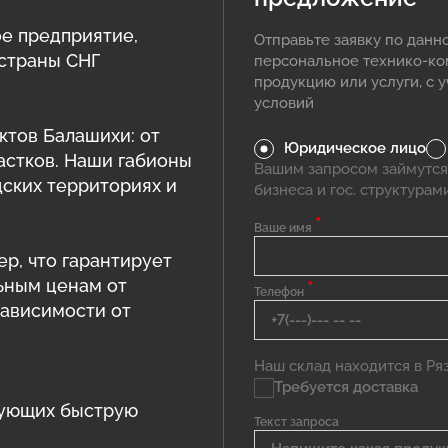
е предприятие,
Отправьте заявку по данн
 страны СНГ
персональное технико-к
продукцию или услуги, с 
условий
ктов Балашихи: от
Юридическое лицо
астков. Наши габионы
Вашим запросом займутся
дских территориях и
бизнеса и гос. структурам
*
Ваше имя
ер, что гарантирует
ьным ценам от
*
Телефон
зависимости от
Наш склад находится в Ряза
Требуется доставка
рующих быструю
Текст запроса