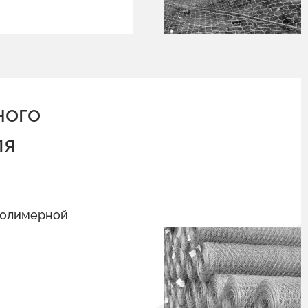
ного
ля
полимерной