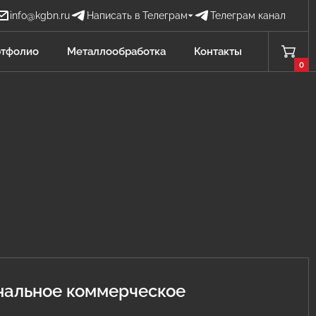
info@kgbn.ru
Написать в Телеграм
Телеграм канал
Бова Наталья
тфолио
Металлообработка
Контакты
БН
Отдел продаж
0
Проценко Никита
ПН
Отдел продаж
Садков Владимир
СВ
Отдел продаж Защита от БПЛА
Личагина Юлия
ЛЮ
Отдел продаж Металлообработка
нальное коммерческое