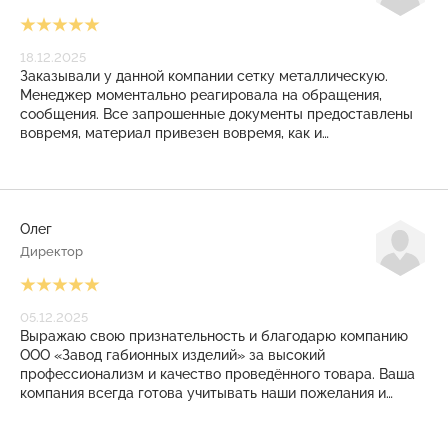
18.12.2025
Заказывали у данной компании сетку металлическую.
Менеджер моментально реагировала на обращения,
сообщения. Все запрошенные документы предоставлены
вовремя, материал привезен вовремя, как и
договаривались. И даже на КПП режимного объекта
никаких проблем не возникло. Закрывающие документы
также выставлены своевременно. Приятное, плодотворное
сотрудничество получилось! Рекомендуем!
Олег
Директор
05.12.2025
Выражаю свою признательность и благодарю компанию
ООО «Завод габионных изделий» за высокий
профессионализм и качество проведённого товара. Ваша
компания всегда готова учитывать наши пожелания и
помогать в решении сложные задачи. Заказанные у Вас
изделия всегда соответствует технологическим