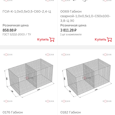
ГCИ-К-1,0х0,5х0,5-С60-2,4-Ц
0069 Габион
сварной-1,0х0,5х1,0-С50х100-
3,8-Ц (К)
Розничная цена
Розничная цена
858.88 ₽
3 811.28 ₽
ГОСТ 52132-2003 / ТУ
1 шт в комплекте
Купить
Купить
0176 Габион
0182 Габион