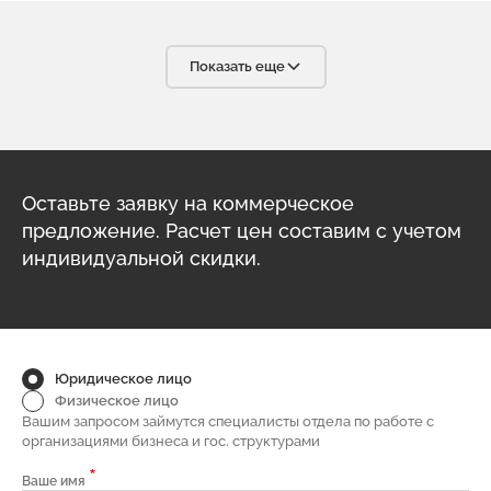
требованиям. С уверенностью мы можем сказать, что в
Вашем лице мы нашли надёжного, ответственного и
высококвалифицированного партнёра, что очень важно в
условиях современного бизнеса. С радостью будем
Показать еще
рекомендовать вашу компанию своим партнёрам.
Оставьте заявку на коммерческое
предложение. Расчет цен составим с учетом
индивидуальной скидки.
Юридическое лицо
Физическое лицо
Вашим запросом займутся специалисты отдела по работе с
организациями бизнеса и гос. структурами
*
Ваше имя