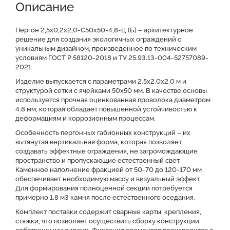
Описание
Доставка и оплата
Отзывы о нас
Видео
Преимущества
Оставить заявку на КП
Пергон 2,5х0,2х2,0-С50х50-4,8-Ц (Б) – архитектурное
решение для создания экологичных ограждений с
уникальным дизайном, произведенное по техническим
Файлы для скачивания
условиям ГОСТ Р 58120-2018 и ТУ 25.93.13-004-52757089-
2021.
Изделие выпускается с параметрами 2.5x2.0x2.0 м и
структурой сетки с ячейками 50x50 мм. В качестве основы
используется прочная оцинкованная проволока диаметром
4.8 мм, которая обладает повышенной устойчивостью к
деформациям и коррозионным процессам.
Особенность пергонных габионных конструкций – их
вытянутая вертикальная форма, которая позволяет
создавать эффектные ограждения, не загромождающие
пространство и пропускающие естественный свет.
Каменное наполнение фракцией от 50-70 до 120-170 мм
обеспечивает необходимую массу и визуальный эффект.
Для формирования полноценной секции потребуется
примерно 1.8 м3 камня после естественного оседания.
Комплект поставки содержит сварные карты, крепления,
стяжки, что позволяет осуществить сборку конструкции