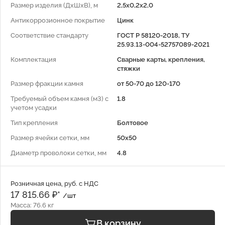
Размер изделия (ДхШхВ), м
2,5x0,2x2,0
Антикоррозионное покрытие
Цинк
Соответствие стандарту
ГОСТ Р 58120-2018, ТУ
25.93.13-004-52757089-2021
Комплектация
Сварные карты, крепления,
стяжки
Размер фракции камня
от 50-70 до 120-170
Требуемый объем камня (м3) с
1.8
учетом усадки
Тип крепления
Болтовое
Размер ячейки сетки, мм
50x50
Диаметр проволоки сетки, мм
4.8
Розничная цена, руб. с НДС
17 815.66 ₽*
/шт
Масса: 76.6 кг
В корзину