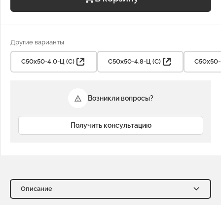
Другие варианты
С50х50-4,0-Ц (С)
С50х50-4,8-Ц (С)
С50х50-5
Возникли вопросы?
Получить консультацию
Описание
Описание
Характеристики