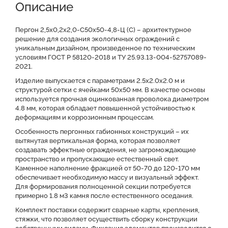
Описание
Доставка и оплата
Отзывы о нас
Видео
Преимущества
Оставить заявку на КП
Пергон 2,5х0,2х2,0-С50х50-4,8-Ц (С) – архитектурное
решение для создания экологичных ограждений с
уникальным дизайном, произведенное по техническим
Файлы для скачивания
условиям ГОСТ Р 58120-2018 и ТУ 25.93.13-004-52757089-
2021.
Изделие выпускается с параметрами 2.5x2.0x2.0 м и
структурой сетки с ячейками 50x50 мм. В качестве основы
используется прочная оцинкованная проволока диаметром
4.8 мм, которая обладает повышенной устойчивостью к
деформациям и коррозионным процессам.
Особенность пергонных габионных конструкций – их
вытянутая вертикальная форма, которая позволяет
создавать эффектные ограждения, не загромождающие
пространство и пропускающие естественный свет.
Каменное наполнение фракцией от 50-70 до 120-170 мм
обеспечивает необходимую массу и визуальный эффект.
Для формирования полноценной секции потребуется
примерно 1.8 м3 камня после естественного оседания.
Комплект поставки содержит сварные карты, крепления,
стяжки, что позволяет осуществить сборку конструкции