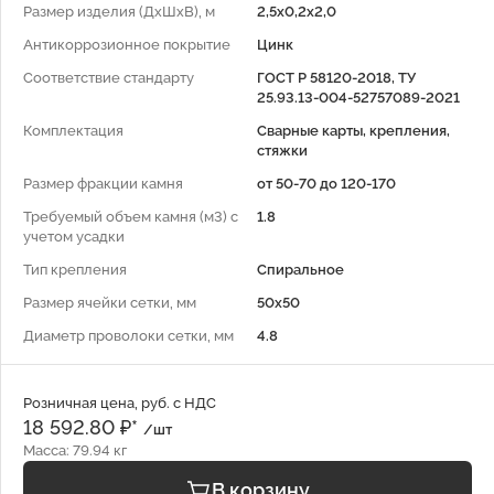
Размер изделия (ДхШхВ), м
2,5x0,2x2,0
Антикоррозионное покрытие
Цинк
Соответствие стандарту
ГОСТ Р 58120-2018, ТУ
25.93.13-004-52757089-2021
Комплектация
Сварные карты, крепления,
стяжки
Размер фракции камня
от 50-70 до 120-170
Требуемый объем камня (м3) с
1.8
учетом усадки
Тип крепления
Спиральное
Размер ячейки сетки, мм
50x50
Диаметр проволоки сетки, мм
4.8
Розничная цена, руб. с НДС
18 592.80 ₽*
/шт
Масса: 79.94 кг
В корзину