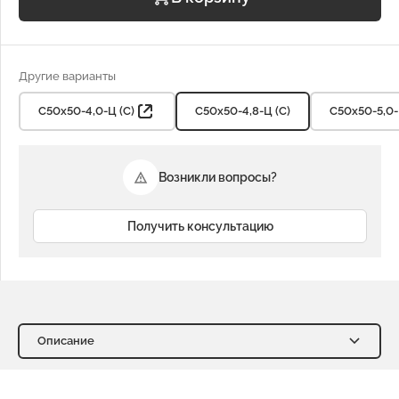
Другие варианты
С50х50-4,0-Ц (С)
С50х50-4,8-Ц (С)
С50х50-5,0-
Возникли вопросы?
Получить консультацию
Описание
Описание
Характеристики