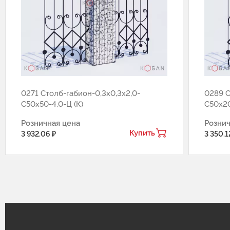
0271 Столб-габион-0,3х0,3х2,0-
0289 С
С50х50-4,0-Ц (К)
С50х20
Розничная цена
Рознич
Купить
3 932.06 ₽
3 350.1