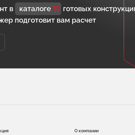
нт в
каталоге
готовых конструкци
жер подготовит вам расчет
кция
О компании