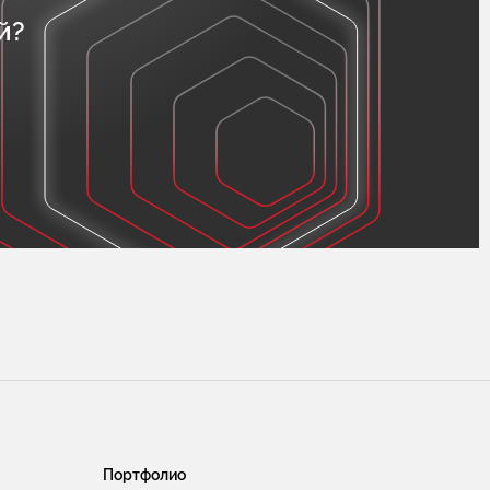
й?
Портфолио