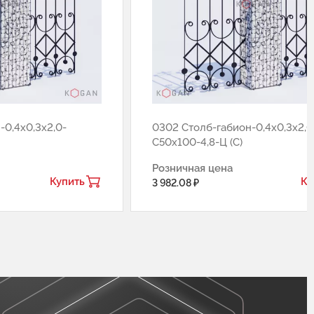
-0,4х0,3х2,0-
0302 Столб-габион-0,4х0,3х2,0
С50х100-4,8-Ц (С)
Розничная цена
Купить
Ку
3 982.08 ₽