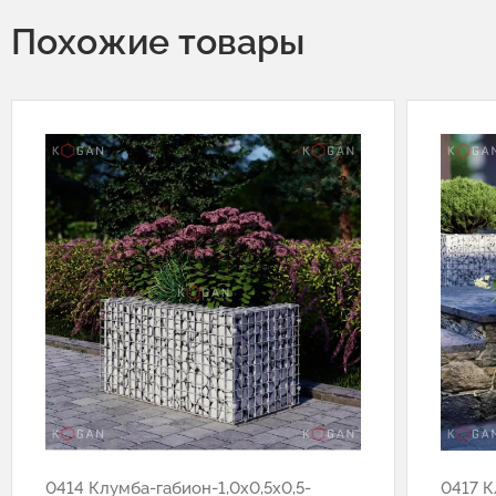
Похожие товары
0414 Клумба-габион-1,0х0,5х0,5-
0417 К