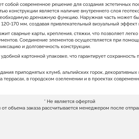
ет собой современное решение для создания эстетичных пос
ью конструкции является наличие внутреннего слоя геотек
 необходимую дренажную функцию. Наружная часть может б
 120-170 мм, создавая привлекательный визуальный эффект 
ит сварные карты, крепления, стяжки, что позволяет легко
ументов. Соединение элементов осуществляется при помощи
ксацию и долговечность конструкции.
 удобной картонной упаковке, что гарантирует сохранность 
дания приподнятых клумб, альпийских горок, декоративных 
 на террасах, в городском озеленении и в проектах современ
* Не является офертой
и от объема заказа рассчитывается менеджером после отпра