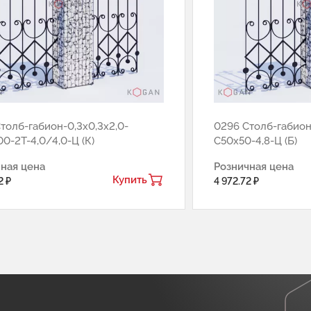
толб-габион-0,3х0,3х2,0-
0296 Столб-габион
0-2Т-4,0/4,0-Ц (К)
С50х50-4,8-Ц (Б)
ная цена
Розничная цена
Купить
2 ₽
4 972.72 ₽