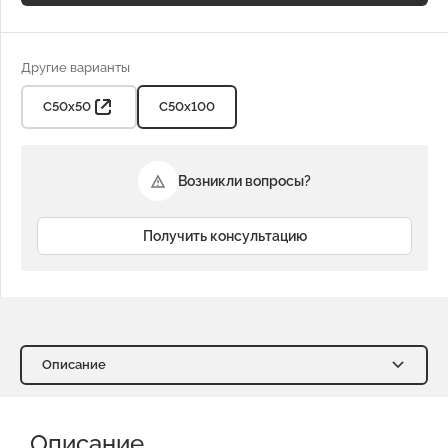
Другие варианты
С50х50
С50х100
Возникли вопросы?
Получить консультацию
Описание
Описание
Характеристики
Описание
Доставка и оплата
Отзывы о нас
Видео