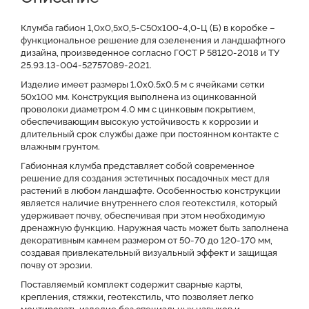
Преимущества
Оставить заявку на КП
Клумба габион 1,0х0,5х0,5-С50х100-4,0-Ц (Б) в коробке –
функциональное решение для озеленения и ландшафтного
дизайна, произведенное согласно ГОСТ Р 58120-2018 и ТУ
Файлы для скачивания
25.93.13-004-52757089-2021.
Изделие имеет размеры 1.0x0.5х0.5 м с ячейками сетки
50x100 мм. Конструкция выполнена из оцинкованной
проволоки диаметром 4.0 мм с цинковым покрытием,
обеспечивающим высокую устойчивость к коррозии и
длительный срок службы даже при постоянном контакте с
влажным грунтом.
Габионная клумба представляет собой современное
решение для создания эстетичных посадочных мест для
растений в любом ландшафте. Особенностью конструкции
является наличие внутреннего слоя геотекстиля, который
удерживает почву, обеспечивая при этом необходимую
дренажную функцию. Наружная часть может быть заполнена
декоративным камнем размером от 50-70 до 120-170 мм,
создавая привлекательный визуальный эффект и защищая
почву от эрозии.
Поставляемый комплект содержит сварные карты,
крепления, стяжки, геотекстиль, что позволяет легко