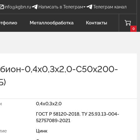
info@kgbn.ru
Написать в Телеграм
Телеграм канал
Бова Наталья
тфолио
Металлообработка
Контакты
БН
Отдел продаж
0
Добавлено в корзину
Проценко Никита
ПН
Отдел продаж
абион-0,4х0,3х2,0-С50х200-
Садков Владимир
СВ
Отдел продаж Защита от БПЛА
Б)
Личагина Юлия
ЛЮ
Отдел продаж Металлообработка
м
0,4x0,3x2,0
ГОСТ Р 58120-2018, ТУ 25.93.13-004-
52757089-2021
тие
Цинк