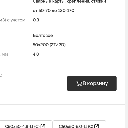
Сварные карты, крепления, стяжки
от 50-70 до 120-170
м3) с учетом
0.3
Болтовое
50x200 (2Т/2D)
, мм
4.8
С
В корзину
С50х50-4,8-Ц (С)
С50х50-5,0-Ц (С)