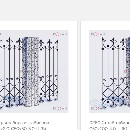
для забора из габионов
0280 Столб-габион
3х2,0-С50х50-5,0-Ц (Б)
С50х100-4,0-Ц (К)