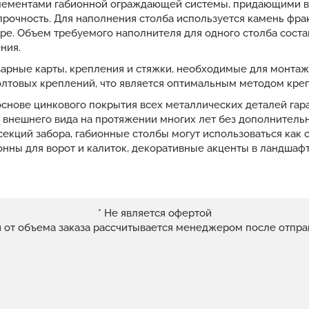
лементами габионной ограждающей системы, придающими в
рочность. Для наполнения столба используется камень фрак
ре. Объем требуемого наполнителя для одного столба соста
ния.
варные карты, крепления и стяжки, необходимые для монта
лтовых креплений, что является оптимальным методом кре
основе цинкового покрытия всех металлических деталей гар
и внешнего вида на протяжении многих лет без дополнител
екций забора, габионные столбы могут использоваться как
нны для ворот и калиток, декоративные акценты в ландшаф
.
* Не является офертой
и от объема заказа рассчитывается менеджером после отпра