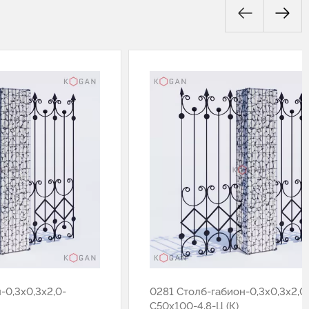
-0,3х0,3х2,0-
0281 Столб-габион-0,3х0,3х2,0
С50х100-4,8-Ц (К)