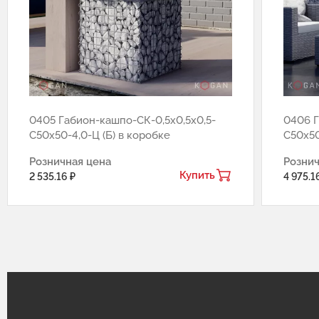
0405 Габион-кашпо-СК-0,5х0,5х0,5-
0406 Г
С50х50-4,0-Ц (Б) в коробке
С50х50
Розничная цена
Рознич
Купить
2 535.16 ₽
4 975.1