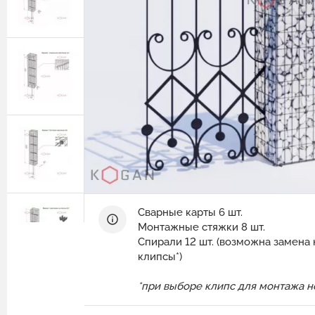
Защитные ограждения из сварной
сетки
Геотехнические расчёты
Сетка двойного кручения для
Программный комплекс GEO5
габионов
Природный камень для габионов
Сетка сварная оцинкованная в картах
Эрклёз для габионов
Геоматы РЕКОН-М
Геоматериалы
Инструмент и комплектующие для
габионов
Сварные карты 6 шт.
Монтажные стяжки 8 шт.
Спирали 12 шт. (возможна замена
клипсы*)
*при выборе клипс для монтажа 