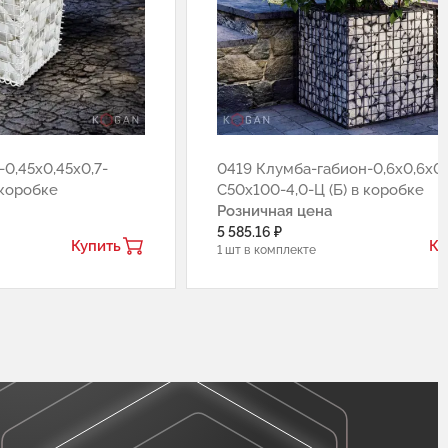
0,45х0,45х0,7-
0419 Клумба-габион-0,6х0,6х0,
 коробке
С50х100-4,0-Ц (Б) в коробке
Розничная цена
5 585.16 ₽
Купить
Ку
1 шт в комплекте