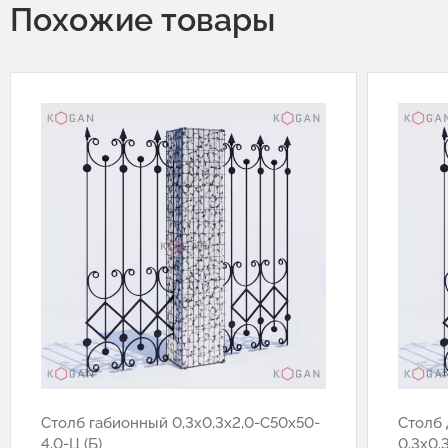
Похожие товары
Cтолб габионный 0,3х0,3х2,0-С50х50-
Столб 
4,0-Ц (Б)
0,3х0,