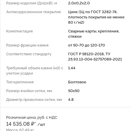
Размер изделия (ДхШхВ), м
2,0x0,2x2,0
Антикоррозионное покрытие
Цинк (1Ц по ГОСТ 3282-74,
плотность покрытия не менее
80 г/м2)
Комплектация
Сварные карты, крепления,
стяжки
Размер фракции камня
от 50-70 до 120-170
Соответствие стандарту
ГОСТ Р 58120-2018, ТУ
25.93.13-004-52757089-2021
Требуемый объем камня (м3) с
1.44
учетом усадки
Тип крепления
Болтовое
Размер ячейки сетки, мм
50x50
Диаметр проволоки сетки, мм
4.8
Розничная цена, руб. с НДС
14 535.08 ₽*
/шт
Масса: 62.49 кг