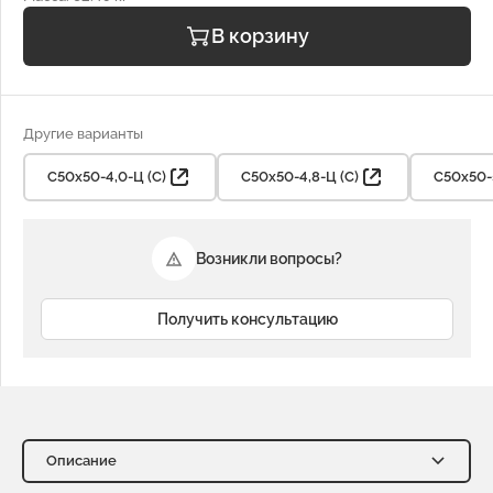
В корзину
Другие варианты
С50х50-4,0-Ц (С)
С50х50-4,8-Ц (С)
С50х50-5
Возникли вопросы?
Получить консультацию
Описание