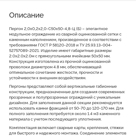
Описание
Характеристики
Описание
Доставка и оплата
Отзывы о нас
Видео
Преимущества
Оставить заявку на КП
Пергон 2,0х0,2х2,0-С50х50-4,8-Ц (Б) – элегантное
модульное ограждение из сварной оцинкованной сетки с
каменным наполнением, произведенное в соответствии с
Файлы для скачивания
требованиями ГОСТ Р 58120-2018 и ТУ 25.93.13-004-
52757089-2021. Изделие имеет габаритные размеры
2.0x2.0x2.0м с прямоугольными ячейками 50x50 мм.
Конструкция изготовлена из прочной оцинкованной
проволоки диаметром 4.8 мм, обеспечивающей
оптимальное сочетание жесткости, прочности и
устойчивости к внешним воздействиям.
Пергоны представляют собой вертикальные габионные
конструкции, предназначенные для создания современных
прозрачных и полупрозрачных ограждений с уникальным
дизайном. Для заполнения данной секции рекомендуется
использовать камни фракцией от 50-70 до 120-170 мм. Для
полного заполнения потребуется около 1.4 м3 каменного
материала с учетом последующего уплотнения.
Комплектация включает сварные карты, крепления, стяжки
для быстрого и надежного монтажа. Соединение элементов