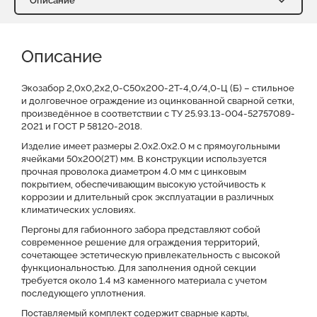
Описание
Описание
Характеристики
Описание
Доставка и оплата
Отзывы о нас
Видео
Преимущества
Оставить заявку на КП
Экозабор 2,0х0,2х2,0-С50х200-2Т-4,0/4,0-Ц (Б) – стильное
и долговечное ограждение из оцинкованной сварной сетки,
произведённое в соответствии с ТУ 25.93.13-004-52757089-
Файлы для скачивания
2021 и ГОСТ Р 58120-2018.
Изделие имеет размеры 2.0х2.0х2.0 м с прямоугольными
ячейками 50х200(2Т) мм. В конструкции используется
прочная проволока диаметром 4.0 мм с цинковым
покрытием, обеспечивающим высокую устойчивость к
коррозии и длительный срок эксплуатации в различных
климатических условиях.
Пергоны для габионного забора представляют собой
современное решение для ограждения территорий,
сочетающее эстетическую привлекательность с высокой
функциональностью. Для заполнения одной секции
требуется около 1.4 м3 каменного материала с учетом
последующего уплотнения.
Поставляемый комплект содержит сварные карты,