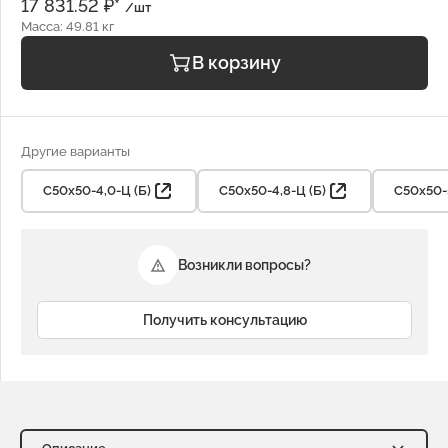
17 831.52 ₽*
/шт
Масса: 49.81 кг
В корзину
Другие варианты
С50х50-4,0-Ц (Б)
С50х50-4,8-Ц (Б)
С50х50-5
Возникли вопросы?
Получить консультацию