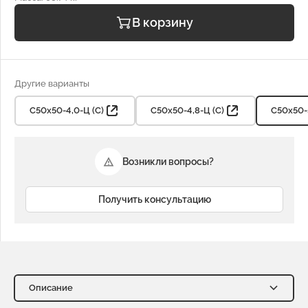
В корзину
Другие варианты
С50х50-4,0-Ц (С)
С50х50-4,8-Ц (С)
С50х50-5
Возникли вопросы?
Получить консультацию
Описание