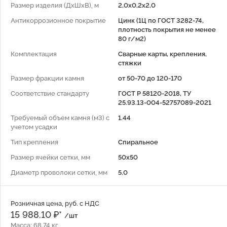
Размер изделия (ДхШхВ), м
2,0x0,2x2,0
Антикоррозионное покрытие
Цинк (1Ц по ГОСТ 3282-74,
плотность покрытия не менее
80 г/м2)
Комплектация
Сварные карты, крепления,
стяжки
Размер фракции камня
от 50-70 до 120-170
Соответствие стандарту
ГОСТ Р 58120-2018, ТУ
25.93.13-004-52757089-2021
Требуемый объем камня (м3) с
1.44
учетом усадки
Тип крепления
Спиральное
Размер ячейки сетки, мм
50x50
Диаметр проволоки сетки, мм
5.0
Розничная цена, руб. с НДС
15 988.10 ₽*
/шт
Масса: 68.74 кг