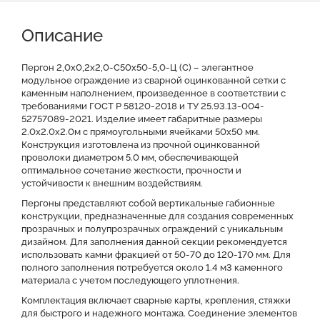
Описание
Характеристики
Описание
Доставка и оплата
Отзывы о нас
Видео
Преимущества
Оставить заявку на КП
Пергон 2,0х0,2х2,0-С50х50-5,0-Ц (С) – элегантное
модульное ограждение из сварной оцинкованной сетки с
каменным наполнением, произведенное в соответствии с
Файлы для скачивания
требованиями ГОСТ Р 58120-2018 и ТУ 25.93.13-004-
52757089-2021. Изделие имеет габаритные размеры
2.0x2.0x2.0м с прямоугольными ячейками 50x50 мм.
Конструкция изготовлена из прочной оцинкованной
проволоки диаметром 5.0 мм, обеспечивающей
оптимальное сочетание жесткости, прочности и
устойчивости к внешним воздействиям.
Пергоны представляют собой вертикальные габионные
конструкции, предназначенные для создания современных
прозрачных и полупрозрачных ограждений с уникальным
дизайном. Для заполнения данной секции рекомендуется
использовать камни фракцией от 50-70 до 120-170 мм. Для
полного заполнения потребуется около 1.4 м3 каменного
материала с учетом последующего уплотнения.
Комплектация включает сварные карты, крепления, стяжки
для быстрого и надежного монтажа. Соединение элементов