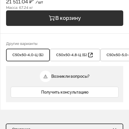
21 511.04 ₽*
/шт
Масса: 67.24 кг
В корзину
Другие варианты
С50х50-4,0-Ц (Б)
С50х50-4,8-Ц (Б)
С50х50-5,0-
Возникли вопросы?
Получить консультацию