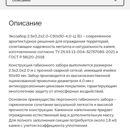
Описание
Описание
Характеристики
Описание
Доставка и оплата
Отзывы о нас
Видео
Преимущества
Оставить заявку на КП
Экозабор 2,5х0,2х2,0-С50х50-4,0-Ц (Б) – современное
архитектурное решение для ограждения территорий,
сочетающее надежность металла и натуральность камня,
Файлы для скачивания
изготовленное согласно ТУ 25.93.13-004-52757089-2021 и
ГОСТ Р 58120-2018.
Конструкция габионного забора выполняется размером
2.5х2.0х2.0 м с прочной сварной сеткой, имеющей ячейки
50x50 мм. Забор производится из высококачественной
оцинкованной проволоки диаметром 4.0 мм с
антикоррозионным цинковым покрытием, гарантирующим
многолетнюю защиту от атмосферных воздействий.
Основное преимущество пергонного габионного забора –
гармоничное сочетание визуальной легкости и высокой
прочности конструкции. Каменное наполнение придает
ограждению естественный вид и дополнительную массу.
Для полного заполнения секции потребуется около 1.8 м3
камня с учетом коэффициента уплотнения.