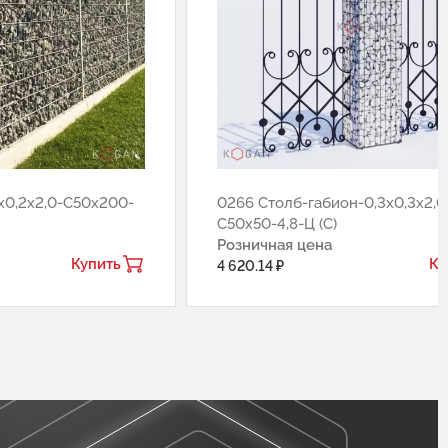
х0,2х2,0-С50х200-
0266 Столб-габион-0,3х0,3х2,0
С50х50-4,8-Ц (С)
Розничная цена
Купить
Ку
4 620.14 ₽