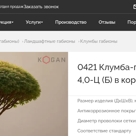
Заказать звонок
отдел продаж
Задать вопрос
укция
Услуги
Производство
Отзывы
Пор
Телеграм бот
габионы)
Ландшафтные габионы
Клумбы габионы
Даниленко Иван
ДИ
Отдел продаж
0421 Клумба-
Поликарпова Светлана
ПС
Отдел продаж
4,0-Ц (Б) в ко
Чукова Дарья
ЧД
Отдел продаж Гидравлика
Размер изделия (ДхШхВ), 
Антикоррозионное покры
Диаметр проволоки сетки
Соответствие стандарту