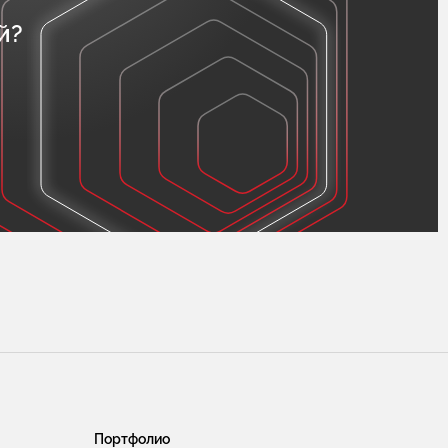
й?
Портфолио