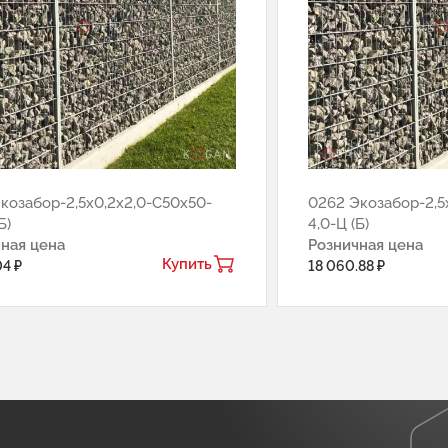
козабор-2,5х0,2х2,0-С50х50-
0262 Экозабор-2,5
Б)
4,0-Ц (Б)
ная цена
Розничная цена
Купить
04 ₽
18 060.88 ₽