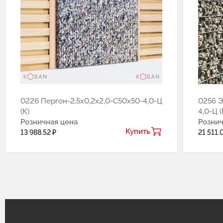
0226 Пергон-2,5х0,2х2,0-С50х50-4,0-Ц
0256 Э
(К)
4,0-Ц (
Розничная цена
Рознич
Купить
13 988.52 ₽
21 511.