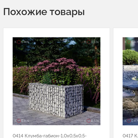
Похожие товары
0414 Клумба-габион-1,0х0,5х0,5-
0417 К