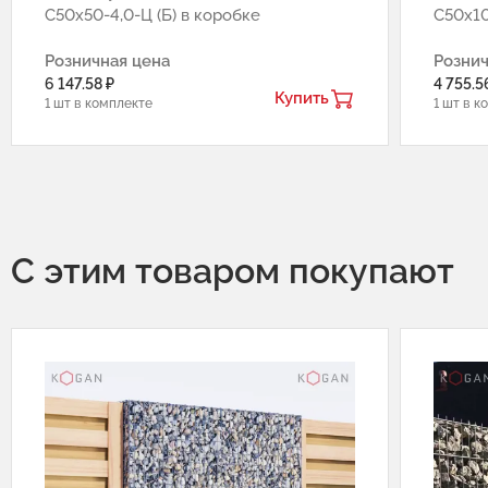
С50х50-4,0-Ц (Б) в коробке
С50х10
Розничная цена
Рознич
6 147.58 ₽
4 755.5
Купить
1 шт в комплекте
1 шт в к
С этим товаром покупают