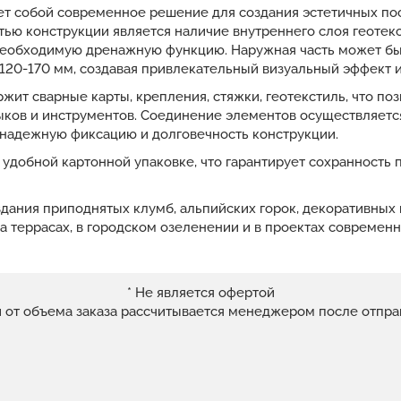
ет собой современное решение для создания эстетичных пос
ью конструкции является наличие внутреннего слоя геотек
 необходимую дренажную функцию. Наружная часть может б
120-170 мм, создавая привлекательный визуальный эффект и
ит сварные карты, крепления, стяжки, геотекстиль, что по
ыков и инструментов. Соединение элементов осуществляетс
надежную фиксацию и долговечность конструкции.
 удобной картонной упаковке, что гарантирует сохранность 
дания приподнятых клумб, альпийских горок, декоративных 
 на террасах, в городском озеленении и в проектах современ
* Не является офертой
и от объема заказа рассчитывается менеджером после отпра