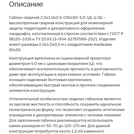
Описание
Доставка и оплата
Отзывы о нас
Видео
Преимущества
Оставить заявку на КП
Габион сварной 2,0х1,0х0,5-С50х50-5,0-1Д-Ц (Б) –
высокопрочная сварная конструкция для инженерной
защиты территорий и декоративного оформления
Файлы для скачивания
ландшафта, изготовленная в строгом соответствии с ГОСТ Р
58120-2018 и ТУ 25.93.13-004-52757089-2021. Изделие
имеет размеры 2,0х1,0х0,5 м с квадратными ячейками
50x50.
Конструкция выполнена из оцинкованной проволоки
диаметром 5.0 мм с цинковым покрытием (Ц), что
обеспечивает исключительную прочность и долговечность
даже при эксплуатации в агрессивных условиях. Габион
оснащен надежным болтовым креплением,
обеспечивающим быстрый монтаж и прочное соединение
элементов конструкции.
Отличительной особенностью сварных габионов является
их высокая жесткость и способность сохранять идеальную
геометрическую форму, что позволяет создавать эстетичные
ограждения и декоративные элементы с четкими линиями.
Для заполнения габиона рекомендуется использовать
камни размером от 50-70 до 120-170 мм. Для данной
конструкции потребуется около 1.2 м3 каменного