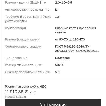
Размер изделия (ДхШхВ), м
2,0х1,0х0,5
Антикоррозионное покрытие
Ц
Требуемый объем камня (м3) с
1.2
учетом усадки
Комплектация
Сварные карты, крепления,
стяжки
Размер фракции камня
от 50-70 до 120-170
Соответствие стандарту
ГОСТ Р 58120-2018, ТУ
25.93.13-004-52757089-2021
Тип крепления
Болтовое
Размер ячейки сетки, мм
50x50
Диаметр проволоки сетки, мм
5.0
Розничная цена, руб. с НДС
11 910.86 ₽*
/шт
Масса: 51.21 кг
В корзину