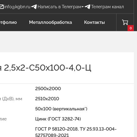
info@kgbn.ru
Написать в Телеграм
Телеграм канал
Бова Наталья
тфолио
Металлообработка
Контакты
БН
Отдел продаж
0
Добавлено в корзину
Проценко Никита
ПН
Отдел продаж
я 2,5х2-С50х100-4,0-Ц
Садков Владимир
СВ
Отдел продаж Защита от БПЛА
2500x2000
Личагина Юлия
ЛЮ
 (ДхВ), мм
2510x2010
Отдел продаж Металлообработка
50x100 (вертикальная*)
тие
Цинк (ГОСТ 3282-74)
ГОСТ Р 58120-2018, ТУ 25.93.13-004-
52757089-2021