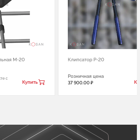
льная М-20
Клипсатор Р-20
Розничная цена
те с
Купить
Ку
37 900.00 ₽