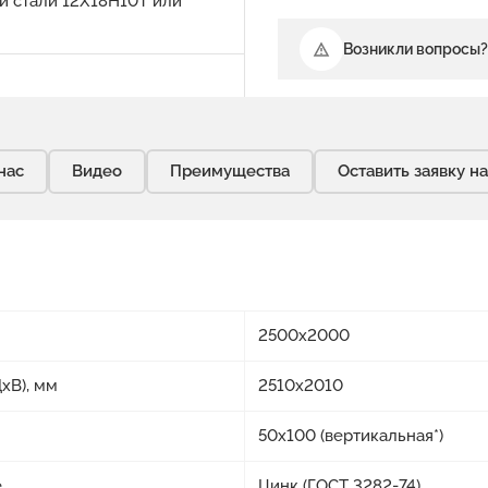
 стали 12Х18Н10Т или
Возникли вопросы?
нас
Видео
Преимущества
Оставить заявку н
2500x2000
хВ), мм
2510x2010
50x100 (вертикальная*)
е
Цинк (ГОСТ 3282-74)