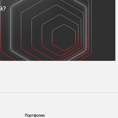
й?
Портфолио