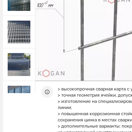
Защитные ограждения из сварной
сетки
Геотехнические расчёты
Сетка двойного кручения для
Программный комплекс GEO5
габионов
Природный камень для габионов
Сетка сварная оцинкованная в картах
Эрклёз для габионов
Геоматы РЕКОН-М
Геоматериалы
Инструмент и комплектующие для
габионов
> высокопрочная сварная карта с
> точная геометрия ячейки, допус
> изготовление на специализиро
линии;
> повышенная коррозионная стойк
сохранения цинка в местах сварки
> дополнительные варианты: пок