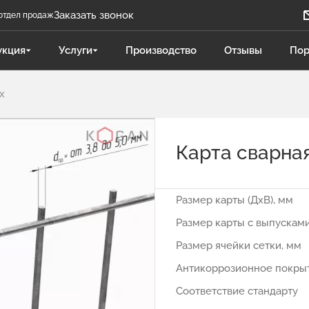
Заказать звонок
отдел продаж
Задать вопрос
укция
Услуги
Производство
Отзывы
Пор
Телеграм бот
х
Даниленко Иван
ДИ
Отдел продаж
Карта сварна
Поликарпова Светлана
ПС
Отдел продаж
Размер карты (ДхВ), мм
Чукова Дарья
ЧД
Размер карты с выпусками
Отдел продаж Гидравлика
Размер ячейки сетки, мм
Антикоррозионное покры
Соответствие стандарту