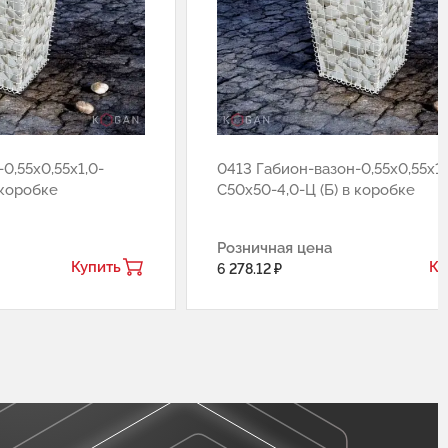
0,55х0,55х1,0-
0413 Габион-вазон-0,55х0,55х1,
 коробке
С50х50-4,0-Ц (Б) в коробке
Розничная цена
Купить
Ку
6 278.12 ₽