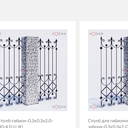
толб-габион-0,3х0,3х2,0-
Столб для габионн
0-4,0-Ц (К)
забора-0,3x0,3x2-