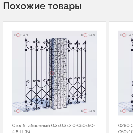
Похожие товары
Cтолб габионный 0,3х0,3х2,0-С50х50-
0280 С
4,8-Ц (Б)
С50х10