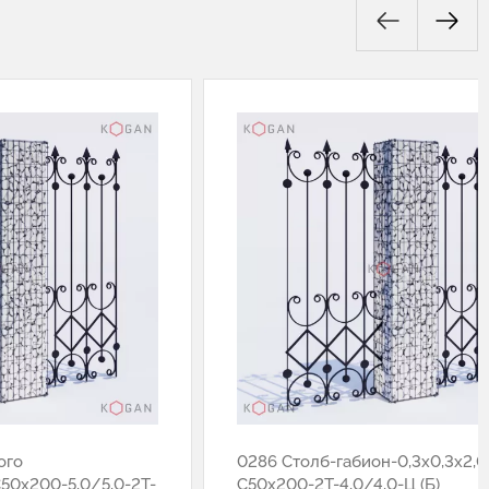
ого
0286 Столб-габион-0,3х0,3х2,0
C50x200-5,0/5,0-2Т-
С50х200-2Т-4,0/4,0-Ц (Б)