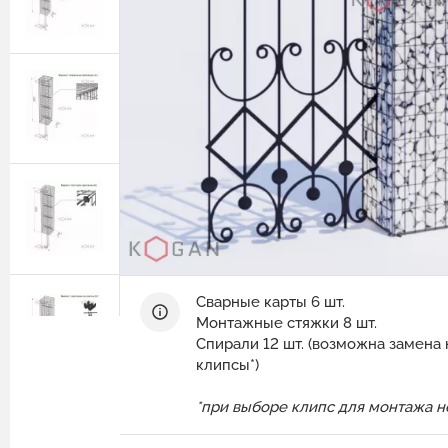
Защитные ограждения из сварной
сетки
Геотехнические расчёты
Сетка двойного кручения для
Программный комплекс GEO5
габионов
Природный камень для габионов
Сетка сварная оцинкованная в картах
Эрклёз для габионов
Геоматы РЕКОН-М
Геоматериалы
Инструмент и комплектующие для
габионов
Сварные карты 6 шт.
Монтажные стяжки 8 шт.
Спирали 12 шт. (возможна замена
клипсы*)
*при выборе клипс для монтажа 