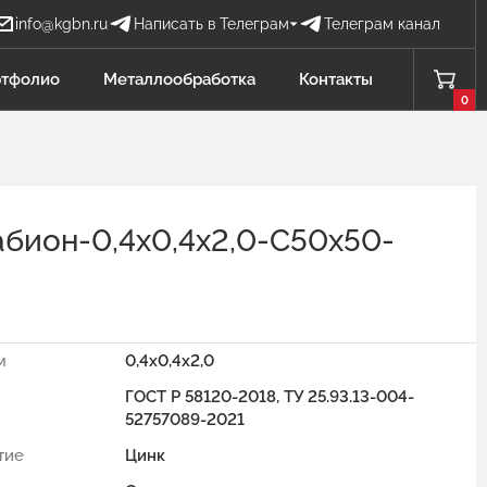
info@kgbn.ru
Написать в Телеграм
Телеграм канал
Бова Наталья
тфолио
Металлообработка
Контакты
БН
Отдел продаж
0
Добавлено в корзину
Проценко Никита
ПН
Отдел продаж
абион-0,4х0,4х2,0-С50х50-
Садков Владимир
СВ
Отдел продаж Защита от БПЛА
Личагина Юлия
ЛЮ
Отдел продаж Металлообработка
м
0,4x0,4x2,0
ГОСТ Р 58120-2018, ТУ 25.93.13-004-
52757089-2021
тие
Цинк