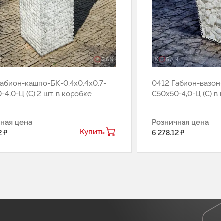
абион-кашпо-БК-0,4х0,4х0,7-
0412 Габион-вазон-
-4,0-Ц (С) 2 шт. в коробке
С50х50-4,0-Ц (С) в
ная цена
Розничная цена
Купить
2 ₽
6 278.12 ₽