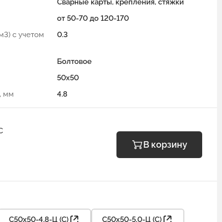
Сварные карты, крепления, стяжки
от 50-70 до 120-170
м3) с учетом
0.3
Болтовое
50x50
, мм
4.8
С
В корзину
С50х50-4,8-Ц (С)
С50х50-5,0-Ц (С)