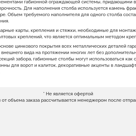
лементами габионной ограждающей системы, придающими в
рочность. Для наполнения столба используется камень фрак
ре. Объем требуемого наполнителя для одного столба соста
ния.
варные карты, крепления и стяжки, необходимые для монта
лтовых креплений, что является оптимальным методом кре
основе цинкового покрытия всех металлических деталей гар
и внешнего вида на протяжении многих лет без дополнител
екций забора, габионные столбы могут использоваться как
нны для ворот и калиток, декоративные акценты в ландшаф
.
* Не является офертой
и от объема заказа рассчитывается менеджером после отпра