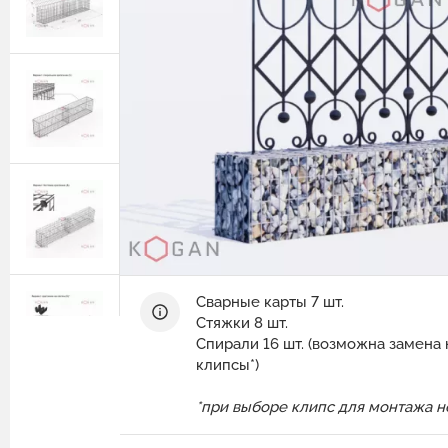
Защитные ограждения из сварной
сетки
Геотехнические расчёты
Сетка двойного кручения для
Программный комплекс GEO5
габионов
Природный камень для габионов
Сетка сварная оцинкованная в картах
Эрклёз для габионов
Геоматы РЕКОН-М
Геоматериалы
Инструмент и комплектующие для
габионов
Сварные карты 7 шт.
Стяжки 8 шт.
Спирали 16 шт. (возможна замена
клипсы*)
*при выборе клипс для монтажа 