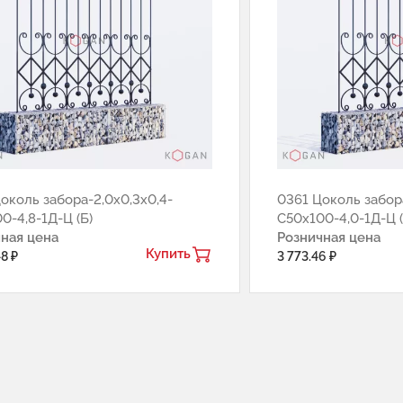
околь забора-2,0х0,3х0,4-
0361 Цоколь забора
0-4,8-1Д-Ц (Б)
С50х100-4,0-1Д-Ц (
ная цена
Розничная цена
Купить
8 ₽
3 773.46 ₽