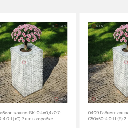
абион-кашпо-БК-0,4х0,4х0,7-
0409 Габион-кашпо
-4,0-Ц (С) 2 шт. в коробке
С50х50-4,0-Ц (Б) 2 