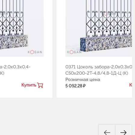
-2,0х0,3х0,4-
0371 Цоколь забора-2,0х0,3х0,
К)
С50х200-2Т-4,8/4,8-1Д-Ц (К)
Розничная цена
Купить
Ку
5 092.28 ₽