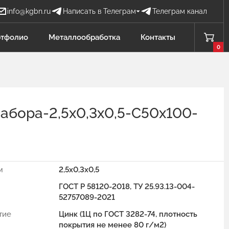
info@kgbn.ru
Написать в Телеграм
Телеграм канал
Бова Наталья
тфолио
Металлообработка
Контакты
БН
Отдел продаж
0
Добавлено в корзину
Проценко Никита
ПН
Отдел продаж
забора-2,5х0,3х0,5-С50х100-
Садков Владимир
СВ
Отдел продаж Защита от БПЛА
Личагина Юлия
ЛЮ
Отдел продаж Металлообработка
м
2,5x0,3x0,5
ГОСТ Р 58120-2018, ТУ 25.93.13-004-
52757089-2021
тие
Цинк (1Ц по ГОСТ 3282-74, плотность
покрытия не менее 80 г/м2)