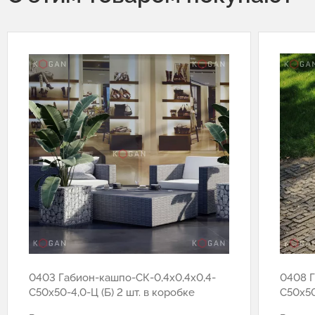
0403 Габион-кашпо-СК-0,4х0,4х0,4-
0408 Г
С50х50-4,0-Ц (Б) 2 шт. в коробке
С50х50