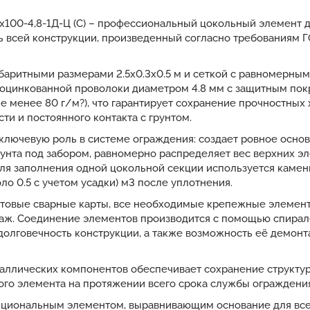
0х100-4,8-1Д-Ц (С) – профессиональный цокольный элемент 
 всей конструкции, произведенный согласно требованиям Г
баритными размерами 2.5x0.3x0.5 м и сеткой с равномерным
 оцинкованной проволоки диаметром 4.8 мм с защитным пок
не менее 80 г/м?), что гарантирует сохранение прочностных
и и постоянного контакта с грунтом.
лючевую роль в системе ограждения: создает ровное основ
унта под забором, равномерно распределяет вес верхних э
Для заполнения одной цокольной секции используется камен
ло 0.5 с учетом усадки) м3 после уплотнения.
готовые сварные карты, все необходимые крепежные элемен
аж. Соединение элементов производится с помощью спирале
долговечность конструкции, а также возможность её демон
аллических компонентов обеспечивает сохранение структур
ого элемента на протяжении всего срока службы ограждения
кциональным элементом, выравнивающим основание для всей