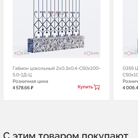
Габион цокольный 2x0,3x0,4-C50x100-
0359 Ц
5,0-1Д-Ц
С50х10
Розничная цена
Рознич
Купить
4 578.66 ₽
4 006.4
С этим товаром покупают