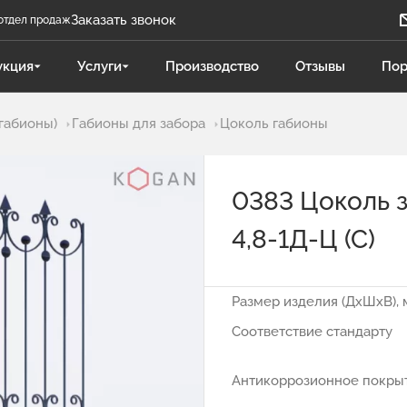
Заказать звонок
отдел продаж
Задать вопрос
укция
Услуги
Производство
Отзывы
Пор
Телеграм бот
габионы)
Габионы для забора
Цоколь габионы
Даниленко Иван
ДИ
Отдел продаж
0383 Цоколь 
Поликарпова Светлана
ПС
Отдел продаж
4,8-1Д-Ц (С)
Чукова Дарья
ЧД
Отдел продаж Гидравлика
Размер изделия (ДхШхВ), 
Соответствие стандарту
Антикоррозионное покры