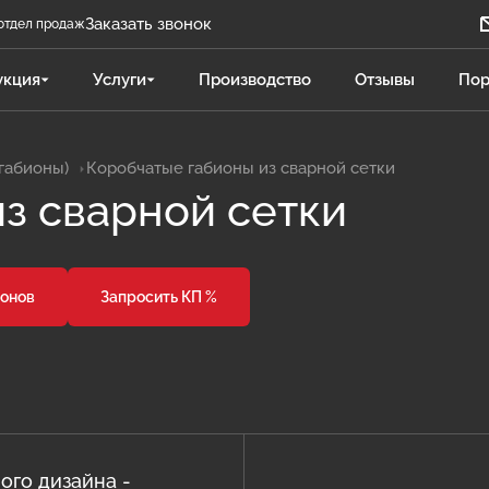
Заказать звонок
отдел продаж
Задать вопрос
укция
Услуги
Производство
Отзывы
Пор
Телеграм бот
Даниленко Иван
габионы)
Коробчатые габионы из сварной сетки
ДИ
Отдел продаж
з сварной сетки
Поликарпова Светлана
ПС
Отдел продаж
ионов
Запросить КП %
Чукова Дарья
ЧД
Отдел продаж Гидравлика
ого дизайна -