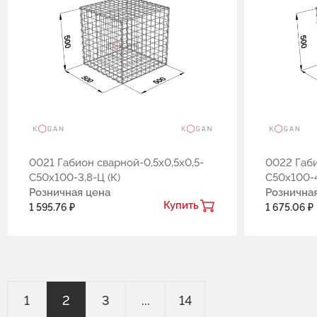
0021 Габион сварной-0,5х0,5х0,5-
0022 Габи
С50х100-3,8-Ц (К)
С50х100-4
Розничная цена
Рознична
Купить
1 595.76 ₽
1 675.06 ₽
1
2
3
...
14