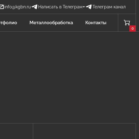
info@kgbn.ru
Написать в Телеграм
Телеграм канал
Бова Наталья
тфолио
Металлообработка
Контакты
БН
Отдел продаж
0
Проценко Никита
ПН
Отдел продаж
Садков Владимир
СВ
Отдел продаж Защита от БПЛА
Личагина Юлия
ЛЮ
Отдел продаж Металлообработка