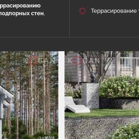
еррасированию
Террасирование 
подпорных стен
,