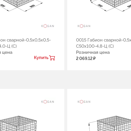
он сварной-0,5х0,5х0,5-
0015 Габион сварной-0,5х
,0-Ц (С)
С50х100-4,8-Ц (С)
я цена
Розничная цена
Купить
2 069.12 ₽