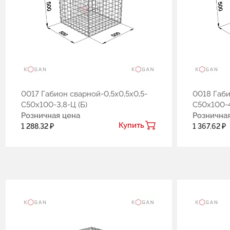
0017 Габион сварной-0,5х0,5х0,5-
0018 Габи
С50х100-3,8-Ц (Б)
С50х100-4
Розничная цена
Рознична
Купить
1 288.32 ₽
1 367.62 ₽