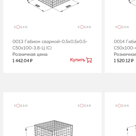
0013 Габион сварной-0,5х0,5х0,5-
0014 Габи
С50х100-3,8-Ц (С)
С50х100-4
Розничная цена
Рознична
Купить
1 442.04 ₽
1 520.12 ₽